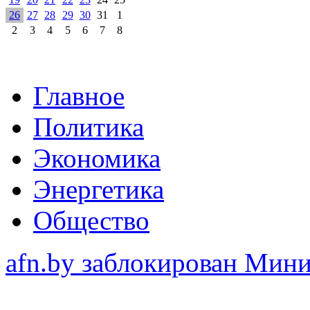
26
27
28
29
30
31
1
2
3
4
5
6
7
8
Главное
Политика
Экономика
Энергетика
Общество
afn.by заблокирован Ми