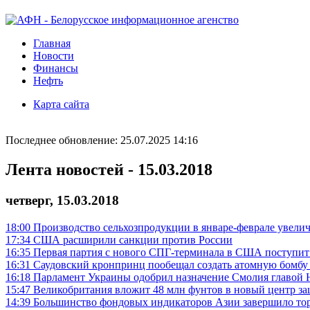
Главная
Новости
Финансы
Нефть
Карта сайта
Последнее обновление: 25.07.2025 14:16
Лента новостей - 15.03.2018
четверг, 15.03.2018
18:00
Производство сельхозпродукции в январе-феврале увелич
17:34
США расширили санкции против России
16:35
Первая партия с нового СПГ-терминала в США поступи
16:31
Саудовский кронпринц пообещал создать атомную бомбу 
16:18
Парламент Украины одобрил назначение Смолия главой 
15:47
Великобритания вложит 48 млн фунтов в новый центр з
14:39
Большинство фондовых индикаторов Азии завершило тор