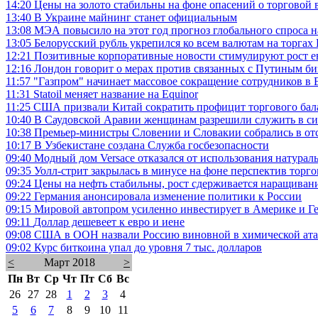
14:20
Цены на золото стабильны на фоне опасений о торговой 
13:40
В Украине майнинг станет официальным
13:08
МЭА повысило на этот год прогноз глобального спроса н
13:05
Белорусский рубль укрепился ко всем валютам на торга
12:21
Позитивные корпоративные новости стимулируют рост е
12:16
Лондон говорит о мерах против связанных с Путиным б
11:57
"Газпром" начинает массовое сокращение сотрудников в 
11:31
Statoil меняет название на Equinor
11:25
США призвали Китай сократить профицит торгового бала
10:40
В Саудовской Аравии женщинам разрешили служить в си
10:38
Премьер-министры Словении и Словакии собрались в от
10:17
В Узбекистане создана Служба госбезопасности
09:40
Модный дом Versace отказался от использования натурал
09:35
Уолл-стрит закрылась в минусе на фоне перспектив тор
09:24
Цены на нефть стабильны, рост сдерживается наращива
09:22
Германия анонсировала изменение политики к России
09:15
Мировой автопром усиленно инвестирует в Америке и Г
09:11
Доллар дешевеет к евро и иене
09:08
США в ООН назвали Россию виновной в химической ата
09:02
Курс биткоина упал до уровня 7 тыс. долларов
<
Март 2018
>
Пн
Вт
Ср
Чт
Пт
Сб
Вс
26
27
28
1
2
3
4
5
6
7
8
9
10
11