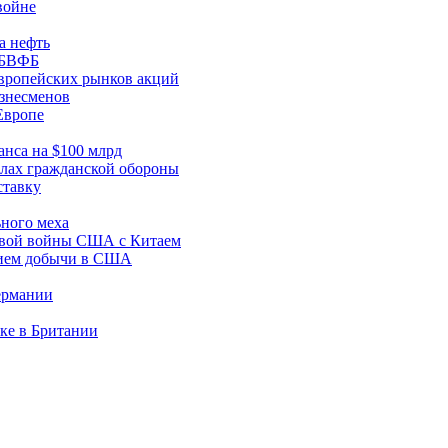
войне
а нефть
х БВФБ
вропейских рынков акций
изнесменов
Европе
нса на $100 млрд
лах гражданской обороны
ставку
ьного меха
говой войны США с Китаем
нием добычи в США
ермании
ке в Британии