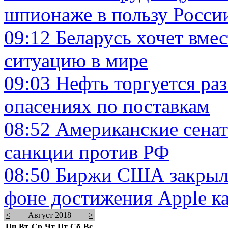
шпионаже в пользу Росси
09:12
Беларусь хочет вмес
ситуацию в мире
09:03
Нефть торгуется ра
опасениях по поставкам
08:52
Американские сенат
санкции против РФ
08:50
Биржи США закрыли
фоне достижения Apple ка
<
Август 2018
>
Пн
Вт
Ср
Чт
Пт
Сб
Вс