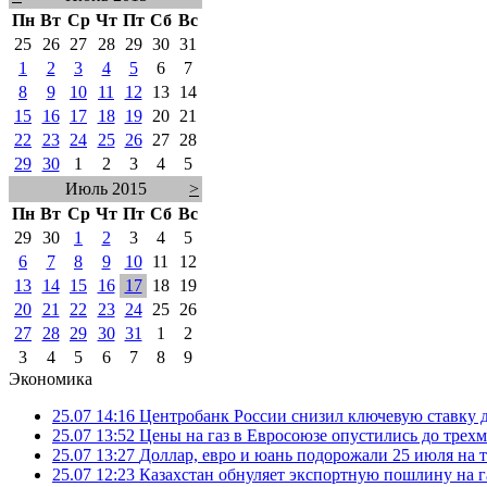
Пн
Вт
Ср
Чт
Пт
Сб
Вс
25
26
27
28
29
30
31
1
2
3
4
5
6
7
8
9
10
11
12
13
14
15
16
17
18
19
20
21
22
23
24
25
26
27
28
29
30
1
2
3
4
5
Июль 2015
>
Пн
Вт
Ср
Чт
Пт
Сб
Вс
29
30
1
2
3
4
5
6
7
8
9
10
11
12
13
14
15
16
17
18
19
20
21
22
23
24
25
26
27
28
29
30
31
1
2
3
4
5
6
7
8
9
Экономика
25.07 14:16
Центробанк России снизил ключевую ставку 
25.07 13:52
Цены на газ в Евросоюзе опустились до трех
25.07 13:27
Доллар, евро и юань подорожали 25 июля на
25.07 12:23
Казахстан обнуляет экспортную пошлину на 