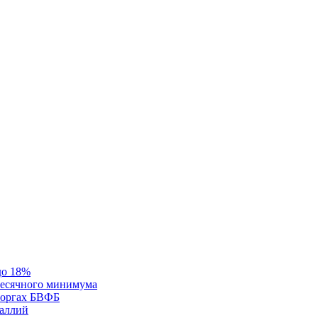
до 18%
месячного минимума
 торгах БВФБ
галлий