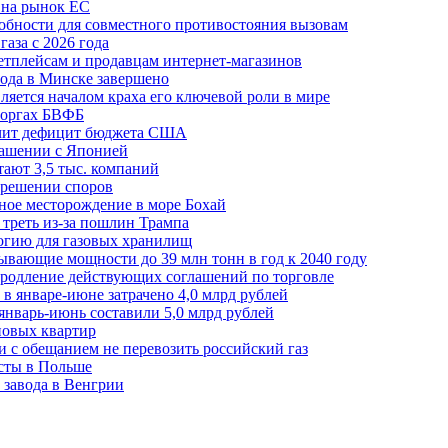
 на рынок ЕС
обности для совместного противостояния вызовам
аза с 2026 года
етплейсам и продавцам интернет-магазинов
ода в Минске завершено
ляется началом краха его ключевой роли в мире
 торгах БВФБ
ичит дефицит бюджета США
лашении с Японией
ают 3,5 тыс. компаний
зрешении споров
ное месторождение в море Бохай
 треть из-за пошлин Трампа
огию для газовых хранилищ
ывающие мощности до 39 млн тонн в год к 2040 году
родление действующих соглашений по торговле
в январе-июне затрачено 4,0 млрд рублей
январь-июнь составили 5,0 млрд рублей
новых квартир
зи с обещанием не перевозить российский газ
есты в Польше
 завода в Венгрии