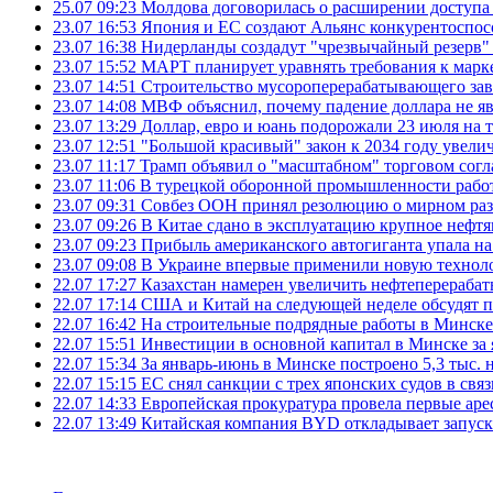
25.07 09:23
Молдова договорилась о расширении доступа
23.07 16:53
Япония и ЕС создают Альянс конкурентоспос
23.07 16:38
Нидерланды создадут "чрезвычайный резерв" г
23.07 15:52
МАРТ планирует уравнять требования к марк
23.07 14:51
Строительство мусороперерабатывающего зав
23.07 14:08
МВФ объяснил, почему падение доллара не яв
23.07 13:29
Доллар, евро и юань подорожали 23 июля на
23.07 12:51
"Большой красивый" закон к 2034 году увел
23.07 11:17
Трамп объявил о "масштабном" торговом сог
23.07 11:06
В турецкой оборонной промышленности работ
23.07 09:31
Совбез ООН принял резолюцию о мирном ра
23.07 09:26
В Китае сдано в эксплуатацию крупное нефтя
23.07 09:23
Прибыль американского автогиганта упала на
23.07 09:08
В Украине впервые применили новую технол
22.07 17:27
Казахстан намерен увеличить нефтеперерабат
22.07 17:14
США и Китай на следующей неделе обсудят п
22.07 16:42
На строительные подрядные работы в Минске 
22.07 15:51
Инвестиции в основной капитал в Минске за 
22.07 15:34
За январь-июнь в Минске построено 5,3 тыс. 
22.07 15:15
ЕС снял санкции с трех японских судов в свя
22.07 14:33
Европейская прокуратура провела первые ар
22.07 13:49
Китайская компания BYD откладывает запуск