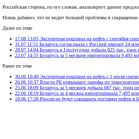
Российская сторона, по его словам, анализирует данное предло
Новак добавил, что не видит большой проблемы в сокращении 
Далее по теме
17.08 13:05
Экспортная пошлина на нефть с сентября сниз
31.07 11:51
Беларусь согласовала с Россией импорт 24 млн
28.07 14:04
Беларусь в I полугодии добыла 825 тыс. тонн
22.07 14:55
Беларусь за 5 месяцев импортировала 9,493 мл
Ранее по теме
30.06 10:49
Экспортная пошлина на нефть с 1 июля снизит
26.06 10:37
Власти РБ повышают тарифы по транспортир
25.06 18:09
Беларусь за 5 месяцев добыла 687 тыс. тонн н
22.06 18:19
Беларусь за 4 месяца импортировала 7,495 млн
18.06 17:28
Россия не будет сокращать поставки нефти в Бе