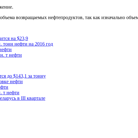
жение.
объема возвращаемых нефтепродуктов, так как изначально объем
ится на $23,9
. тонн нефти на 2016 год
 нефти
н. т нефти
ся до $143,1 за тонну
овке нефти
ефти
. т нефти
ларусь в III квартале