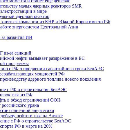
ного момента и станет еще дешевле
ительству малых ядерных реакторов SMR
оэлектростанции в мире
дульный ядерный реактор
т заняться компании из КНР и Южной Кореи вместо РФ
работе энергосистем Центральной Азии
-за развития ИИ
Г из-за санкций
ссийской нефти вызывает раздражение в ЕС
ной программы
ению с РФ о продлении гарантийного срока БелАЭС
ерерабатывающих мощностей РФ
 производству ядерного топлива нового поколения
ние с РФ о строительстве БелАЭС
авок газа из РФ
нефть в обход ограничений ООН
 российского урана
итие солнечной энергетики
 добычу нефти и газа на Аляске
шение с РФ о строительстве БелАЭС
спорта РФ в марте на 20%