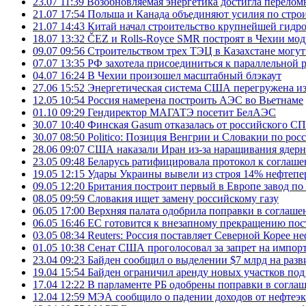
23.07 11:39
Возобновляемая энергетика достигла перелом
21.07 17:54
Польша и Канада объединяют усилия по стро
21.07 14:43
Китай начал строительство крупнейшей гидр
18.07 13:32
ČEZ и Rolls-Royce SMR построят в Чехии мо
09.07 09:56
Строительством трех ТЭЦ в Казахстане могу
07.07 13:35
РФ захотела присоединиться к параллельной 
04.07 16:24
В Чехии произошел масштабный блэкаут
27.06 15:52
Энергетическая система США перегружена из
12.05 10:54
Россия намерена построить АЭС во Вьетнаме
01.10 09:29
Гендиректор МАГАТЭ посетит БелАЭС
30.07 10:40
Финская Gasum отказалась от российского СП
30.07 08:50
Politico: Позиция Венгрии и Словакии по ро
28.06 09:07
США наказали Иран из-за наращивания ядер
23.05 09:48
Беларусь ратифицировала протокол к соглаш
19.05 12:15
Удары Украины вывели из строя 14% нефтеп
09.05 12:20
Британия построит первый в Европе завод по
08.05 09:59
Словакия ищет замену российскому газу
06.05 17:00
Верхняя палата одобрила поправки в соглаше
06.05 16:46
ЕС готовится к внезапному прекращению пост
03.05 08:34
Reuters: Россия поставляет Северной Корее 
01.05 10:38
Сенат США проголосовал за запрет на импорт
23.04 09:23
Байден сообщил о выделении $7 млрд на разв
19.04 15:54
Байден ограничил аренду новых участков под
17.04 12:22
В парламенте РБ одобрены поправки в согла
12.04 12:59
МЭА сообщило о падении доходов от нефтеэк