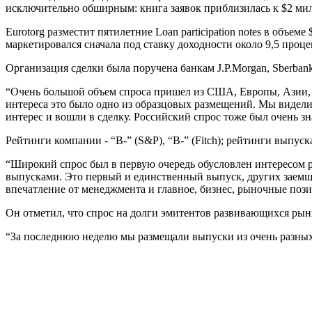
исключительно обширным: книга заявок приблизилась к $2 милл
Eurotorg разместит пятилетние Loan participation notes в объе
маркетировался сначала под ставку доходности около 9,5 проц
Организация сделки была поручена банкам J.P.Morgan, Sberban
“Очень большой объем спроса пришел из США, Европы, Азии, 
интереса это было одно из образцовых размещений. Мы видел
интерес и вошли в сделку. Российский спрос тоже был очень з
Рейтинги компании - “B-” (S&P), “B-” (Fitch); рейтинги выпус
“Широкий спрос был в первую очередь обусловлен интересом р
выпусками. Это первый и единственный выпуск, других заемщик
впечатление от менеджмента и главное, бизнес, рыночные позиц
Он отметил, что спрос на долги эмитентов развивающихся рынко
“За последнюю неделю мы размещали выпуски из очень разных ю