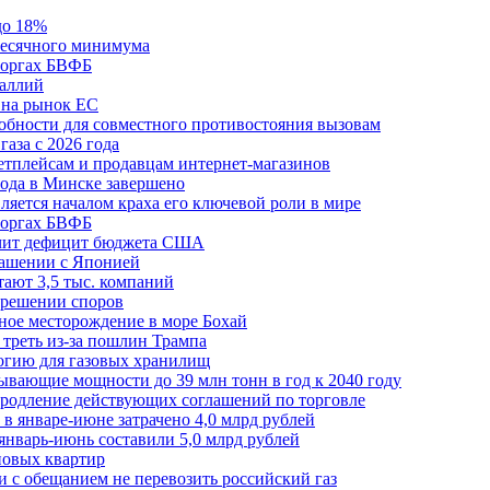
до 18%
месячного минимума
 торгах БВФБ
галлий
 на рынок ЕС
обности для совместного противостояния вызовам
аза с 2026 года
етплейсам и продавцам интернет-магазинов
ода в Минске завершено
ляется началом краха его ключевой роли в мире
 торгах БВФБ
ичит дефицит бюджета США
лашении с Японией
ают 3,5 тыс. компаний
зрешении споров
ное месторождение в море Бохай
 треть из-за пошлин Трампа
огию для газовых хранилищ
ывающие мощности до 39 млн тонн в год к 2040 году
родление действующих соглашений по торговле
в январе-июне затрачено 4,0 млрд рублей
январь-июнь составили 5,0 млрд рублей
новых квартир
зи с обещанием не перевозить российский газ