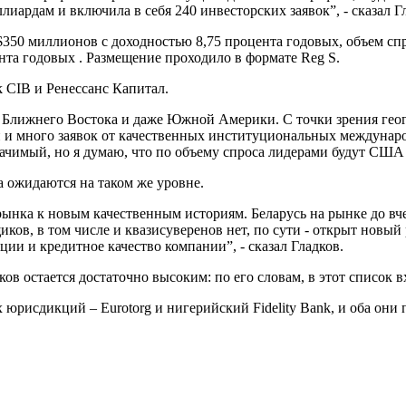
иардам и включила в себя 240 инвесторских заявок”, - сказал Г
ме $350 миллионов с доходностью 8,75 процента годовых, объем с
ента годовых . Размещение проходило в формате Reg S.
k CIB и Ренессанс Капитал.
Ближнего Востока и даже Южной Америки. С точки зрения геог
и и много заявок от качественных институциональных междунар
начимый, но я думаю, что по объему спроса лидерами будут США 
ка ожидаются на таком же уровне.
ынка к новым качественным историям. Беларусь на рынке до вч
ов, в том числе и квазисуверенов нет, по сути - открыт новый 
ии и кредитное качество компании”, - сказал Гладков.
в остается достаточно высоким: по его словам, в этот список вхо
рисдикций – Eurotorg и нигерийский Fidelity Bank, и оба они п