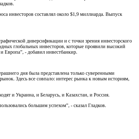
ладков.
проса инвесторов составлял около $1,9 миллиарда. Выпуск
рафической диверсификации и с точки зрения инвесторского
одных глобальных инвесторов, которые проявили высокий
и Европа”, - добавил инвестбанкир.
ерашнего дня была представлена только суверенными
рынок. Здесь все совпало: интерес рынка к новым историям,
дят и Украина, и Беларусь, и Казахстан, и Россия.
ользовались большим успехом”, - сказал Гладков.