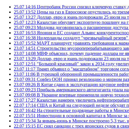
25.07 14:16
Центробанк России снизил ключевую ставку 
25.07 13:52
Цены на газ в Евросоюзе опустились до трех
25.07 13:27
Доллар, евро и юань подорожали 25 июля на
25.07 12:23
Казахстан обнуляет экспортную пошлину на 
25.07 09:23
Молдова договорилась о расширении доступа
23.07 16:53
Япония и ЕС создают Альянс конкурентоспос
23.07 16:38
Нидерланды создадут "чрезвычайный резерв" г
23.07 15:52
МАРТ планирует уравнять требования к марк
23.07 14:51
Строительство мусороперерабатывающего зав
23.07 14:08
МВФ объяснил, почему падение доллара не яв
23.07 13:29
Доллар, евро и юань подорожали 23 июля на
23.07 12:51
"Большой красивый" закон к 2034 году увел
23.07 11:17
Трамп объявил о "масштабном" торговом сог
23.07 11:06
В турецкой оборонной промышленности работ
23.07 09:31
Совбез ООН принял резолюцию о мирном ра
23.07 09:26
В Китае сдано в эксплуатацию крупное нефтя
23.07 09:23
Прибыль американского автогиганта упала на
23.07 09:08
В Украине впервые применили новую технол
22.07 17:27
Казахстан намерен увеличить нефтеперерабат
22.07 17:14
США и Китай на следующей неделе обсудят п
22.07 16:42
На строительные подрядные работы в Минске 
22.07 15:51
Инвестиции в основной капитал в Минске за 
22.07 15:34
За январь-июнь в Минске построено 5,3 тыс. 
22.07 15:15
ЕС снял санкции с трех японских судов в свя