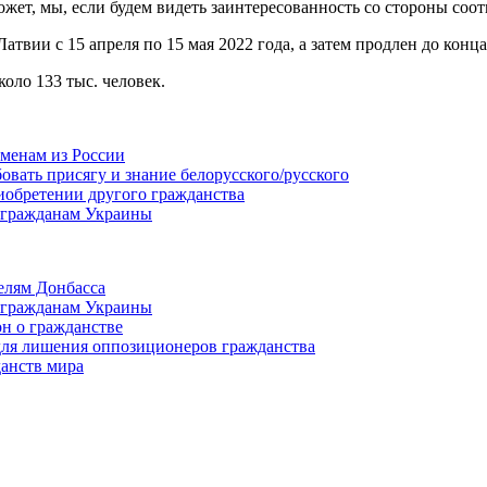
ет, мы, если будем видеть заинтересованность со стороны соотв
атвии с 15 апреля по 15 мая 2022 года, а затем продлен до конц
оло 133 тыс. человек.
сменам из России
бовать присягу и знание белорусского/русского
иобретении другого гражданства
 гражданам Украины
елям Донбасса
 гражданам Украины
он о гражданстве
для лишения оппозиционеров гражданства
данств мира