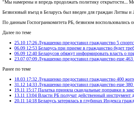
"Мы намерены и впредь продолжать политику открытости... Мож
Безвизовый въезд в Беларусь был введен для граждан Литвы и Л
По данным Госпогранкомитета РБ, безвизом воспользовались ок
Далее по теме
25.10 17:26
Лукашенко предоставил гражданство 5 спорт
06.09 12:53
Беларусь при приеме в гражданство будет тре
06.09 12:40
Беларусов обяжут информировать власть о пр
23.07 07:09
Лукашенко предоставил гражданство еще 463
Ранее по теме
18.03 17:32
Лукашенко предоставил гражданство 400 жит
31.12 14:33
Лукашенко предоставил гражданство еще 380
19.11 15:17
Палатка приняла скандальные поправки в зак
13.11 13:04
Власти РБ получат действенный инструмент 
20.11 14:18
Беларусь затерялась в глубинах Индекса граж