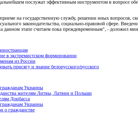
в дальнейшем послужат эффективным инструментом в вопросе об
и приеме на государственную службу, решении иных вопросов, 
суального законодательства, социально-правовой сфере. Введен
а данном этапе считаем пока преждевременным", - доложил мин
 иностранцам
стие в экстремистском формировании
сменам из России
бовать присягу и знание белорусского/русского
 гражданам Украины
ажданства жителям Литвы, Латвии и Польши
елям Донбасса
 гражданам Украины
он о гражданстве