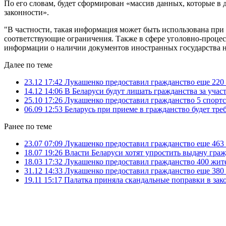
По его словам, будет сформирован «массив данных, которые 
законности».
"В частности, такая информация может быть использована пр
соответствующие ограничения. Также в сфере уголовно-процес
информации о наличии документов иностранных государства н
Далее по теме
23.12 17:42
Лукашенко предоставил гражданство еще 220
14.12 14:06
В Беларуси будут лишать гражданства за уча
25.10 17:26
Лукашенко предоставил гражданство 5 спорт
06.09 12:53
Беларусь при приеме в гражданство будет тре
Ранее по теме
23.07 07:09
Лукашенко предоставил гражданство еще 463
18.07 19:26
Власти Беларуси хотят упростить выдачу гр
18.03 17:32
Лукашенко предоставил гражданство 400 жит
31.12 14:33
Лукашенко предоставил гражданство еще 380
19.11 15:17
Палатка приняла скандальные поправки в зак