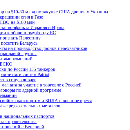
вор на $10-30 млрд по закупке США дронов у Украины
ращении огня в Газе
 ПВО на $180 млн
пыт конфликта Израиля и Ирана
рции к оборонному фонду ЕС
признать Палестину
посетить Беларусь
ты на производство дронов-перехватчиков
ьтраправой группы
итами компаний
ЮНЕСКО
ки по России 135 танкеров
ине пяти систем Patriot
т в силу в январе
магната за участие в торговле с Россией
еговоры по ядерной программе
Германии
 войск транспортом и БПЛА в военное время
аже редкоземельных металлов
ев национальных паспортов
тав правительства
отношений с Венгрией