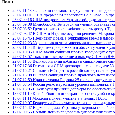
Политика
25.07 11:48
Зеленский поставил задачу подготовить дого
25.07 11:01
США прерывают переговоры с ХАМАС о прек
25.07 09:16
США предоставят Украине оборудование для
25.07 09:08
Минобороны Беларуси на учении осваивает о
25.07 08:52
Греция пригрозила заблокировать доступ Ту
25.07 08:47
В США и Израиле осудили решение Макрона 
23.07 16:45
Президент Ирана в ближайшее время намерен 
23.07 12:23
Украина заключила многомиллионные контрак
23.07 11:58
В Берлине продолжаются обыски у членов ул
23.07 10:35
США ввели санкции против торгующих с хус
22.07 13:57
Трамп принял решение о выходе США из 
22.07 11:53
Великобритания добавила в санкционные спис
21.07 17:36
Германия и США договорились о передаче Укра
21.07 16:21
Санкции ЕС против российского дизеля вступя
21.07 15:08
ЕС ввел санкции против иранского нефтяного 
21.07 12:59
Иран и страны Европы 25 июля проведут пер
21.07 08:54
Россия резко нарастила уровень шпионажа в 
18.07 18:05
В Беларуси приняты допмеры по обеспечению
18.07 11:19
Китай обвинил иностранные спецслужбы в кр
18.07 11:11
Молдова примет участие в учениях НАТО
18.07 10:07
Беларусь и Лаос отменяют визы для владельц
17.07 15:47
Верховная рада Украины утвердила новый сос
17.07 09:55
Польша понизила уровень дипломатических 