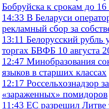
Бобруйска к срокам до 16
14:33
В Беларуси операто
рекламный сбор за собств
13:11
Белорусский рубль 
торгах БВФБ 10 августа 2
12:47
Минобразования со
языков в старших классах
12:17
Россельхознадзор за
«зараженных» помидоров
11:43
ЕС разрешил Литве 