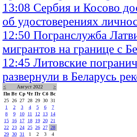
13:08
Сербия и Косово до
об удостоверениях лично
12:50
Погранслужба Латви
мигрантов на границе с Б
12:45
Литовские погранич
развернули в Беларусь ре
<
Август 2022
>
Пн
Вт
Ср
Чт
Пт
Сб
Вс
25
26
27
28
29
30
31
1
2
3
4
5
6
7
8
9
10
11
12
13
14
15
16
17
18
19
20
21
22
23
24
25
26
27
28
29
30
31
1
2
3
4