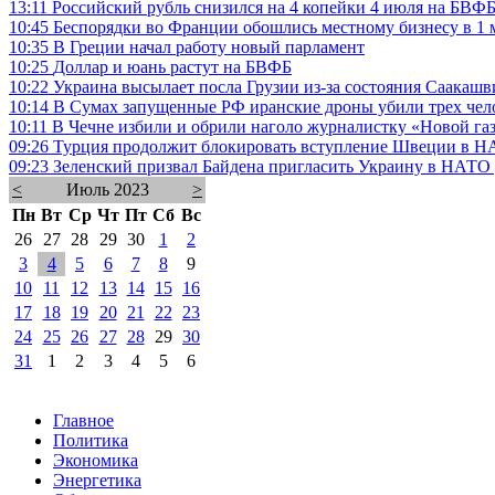
13:11
Российский рубль снизился на 4 копейки 4 июля на БВФ
10:45
Беспорядки во Франции обошлись местному бизнесу в 1 
10:35
В Греции начал работу новый парламент
10:25
Доллар и юань растут на БВФБ
10:22
Украина высылает посла Грузии из-за состояния Саакаш
10:14
В Сумах запущенные РФ иранские дроны убили трех чел
10:11
В Чечне избили и обрили наголо журналистку «Новой г
09:26
Турция продолжит блокировать вступление Швеции в 
09:23
Зеленский призвал Байдена пригласить Украину в НАТО 
<
Июль 2023
>
Пн
Вт
Ср
Чт
Пт
Сб
Вс
26
27
28
29
30
1
2
3
4
5
6
7
8
9
10
11
12
13
14
15
16
17
18
19
20
21
22
23
24
25
26
27
28
29
30
31
1
2
3
4
5
6
Главное
Политика
Экономика
Энергетика