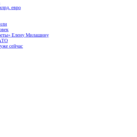
Б
млрд. евро
вили
овек
азеты» Елену Милашину
НАТО
уже сейчас