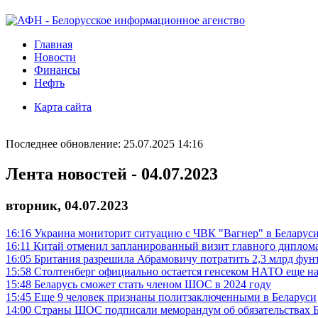
Главная
Новости
Финансы
Нефть
Карта сайта
Последнее обновление: 25.07.2025 14:16
Лента новостей - 04.07.2023
вторник, 04.07.2023
16:16
Украина мониторит ситуацию с ЧВК "Вагнер" в Беларус
16:11
Китай отменил запланированный визит главного диплом
16:05
Британия разрешила Абрамовичу потратить 2,3 млрд фунт
15:58
Столтенберг официально остается генсеком НАТО еще на
15:48
Беларусь сможет стать членом ШОС в 2024 году
15:45
Еще 9 человек признаны политзаключенными в Беларуси
14:00
Страны ШОС подписали меморандум об обязательствах 