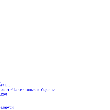
и
ата ЕС
ов от «Челси» только в Украине
 год
Беларуси