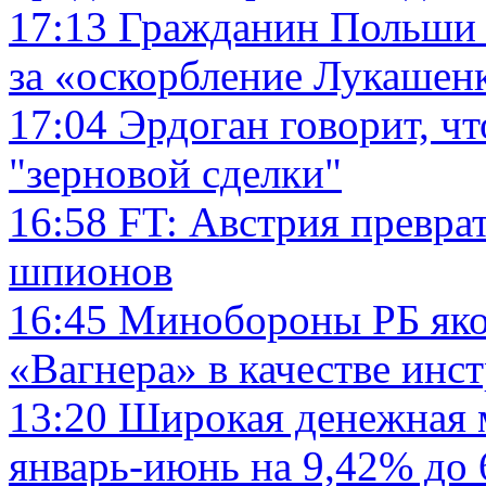
17:13
Гражданин Польши 
за «оскорбление Лукашен
17:04
Эрдоган говорит, ч
"зерновой сделки"
16:58
FT: Австрия превра
шпионов
16:45
Минобороны РБ яко
«Вагнера» в качестве инс
13:20
Широкая денежная м
январь-июнь на 9,42% до 