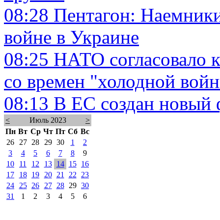
08:28
Пентагон: Наемники
войне в Украине
08:25
НАТО согласовало 
со времен "холодной вой
08:13
В ЕС создан новый
<
Июль 2023
>
Пн
Вт
Ср
Чт
Пт
Сб
Вс
26
27
28
29
30
1
2
3
4
5
6
7
8
9
10
11
12
13
14
15
16
17
18
19
20
21
22
23
24
25
26
27
28
29
30
31
1
2
3
4
5
6