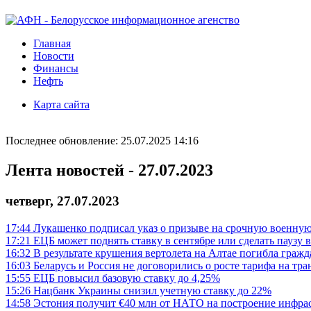
Главная
Новости
Финансы
Нефть
Карта сайта
Последнее обновление: 25.07.2025 14:16
Лента новостей - 27.07.2023
четверг, 27.07.2023
17:44
Лукашенко подписал указ о призыве на срочную военну
17:21
ЕЦБ может поднять ставку в сентябре или сделать паузу 
16:32
В результате крушения вертолета на Алтае погибла гражд
16:03
Беларусь и Россия не договорились о росте тарифа на тра
15:55
ЕЦБ повысил базовую ставку до 4,25%
15:26
Нацбанк Украины снизил учетную ставку до 22%
14:58
Эстония получит €40 млн от НАТО на построение инфра