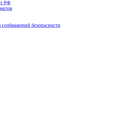
ет РФ
нктов
з соображений безопасности