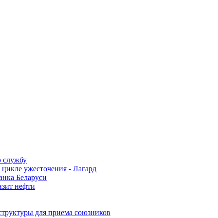
ю службу
в цикле ужесточения - Лагард
анка Беларуси
нзит нефти
структуры для приема союзников