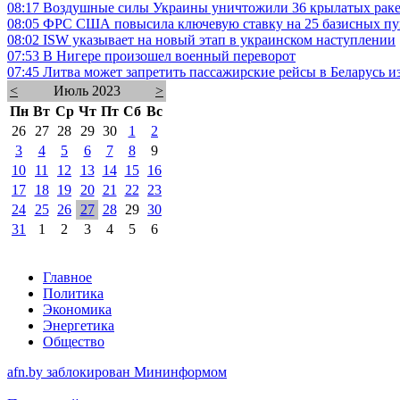
08:17
Воздушные силы Украины уничтожили 36 крылатых рак
08:05
ФРС США повысила ключевую ставку на 25 базисных пу
08:02
ISW указывает на новый этап в украинском наступлении
07:53
В Нигере произошел военный переворот
07:45
Литва может запретить пассажирские рейсы в Беларусь и
<
Июль 2023
>
Пн
Вт
Ср
Чт
Пт
Сб
Вс
26
27
28
29
30
1
2
3
4
5
6
7
8
9
10
11
12
13
14
15
16
17
18
19
20
21
22
23
24
25
26
27
28
29
30
31
1
2
3
4
5
6
Главное
Политика
Экономика
Энергетика
Общество
afn.by заблокирован Мининформом