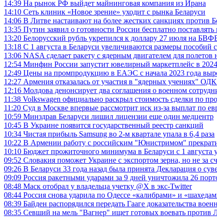
14:39
На рынок РФ выйдет майнинговая компания из Ирана
14:10
Сеть клиник «Новое зрение» уходит с рынка Беларуси
14:06
В Литве настаивают на более жестких санкциях против Б
13:35
Путин заявил о готовности России бесплатно поставлять
13:20
Белорусский рубль укрепился к доллару 27 июля на БВФ
13:18
С 1 августа в Беларуси увеличиваются размеры пособий
13:06
NASA сделает ракету с ядерным двигателем для полетов 
12:54
Минфин России запустит ювелирный маркетплейс в 2024
12:49
Цены на промпродукцию в ЕАЭС с начала 2023 года выр
12:27
Армения отказалась от участия в "ядерных учениях" ОД
12:16
Молдова денонсирует два соглашения о военном сотрудн
11:38
Volkswagen официально раскрыл стоимость сделки по про
11:20
Суд в Москве впервые рассмотрит иск из-за выплат по е
10:59
Минздрав Беларуси лишил лицензии еще один медцентр
10:45
В Украине появится государственный реестр санкций
10:34
Чистая прибыль Samsung во 2-м квартале упала в 6,4 раза
10:22
В Армении работу с российским "Юнистримом" прекрати
10:10
Бюджет прожиточного минимума в Беларуси с 1 августа 
09:52
Словакия поможет Украине с экспортом зерна, но не за с
09:26
В Беларуси 33 года назад была принята Декларация о сув
09:09
Россия ракетными ударами за 9 дней уничтожила 26 порт
08:48
Маск отобрал у владельца учетку @X в экс-Twitter
08:44
Россия снова ударила по Одессе «калибрами» и «шахеда
08:39
Байден распорядился передать Гааге доказательства вое
08:35
Севший на мель "Вагнер" ищет готовых воевать против