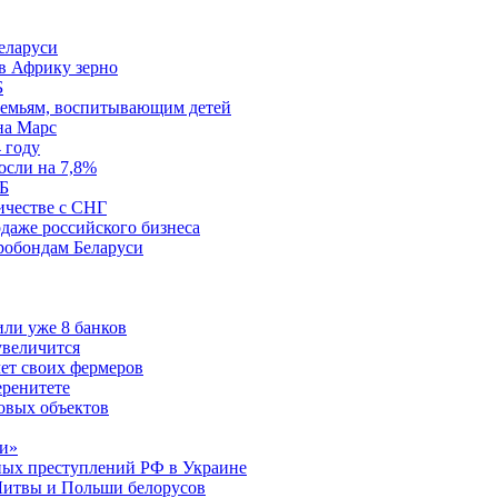
еларуси
 в Африку зерно
Б
 семьям, воспитывающим детей
на Марс
 году
осли на 7,8%
КБ
ичестве с СНГ
даже российского бизнеса
вробондам Беларуси
ли уже 8 банков
увеличится
чет своих фермеров
еренитете
овых объектов
ми»
нных преступлений РФ в Украине
 Литвы и Польши белорусов