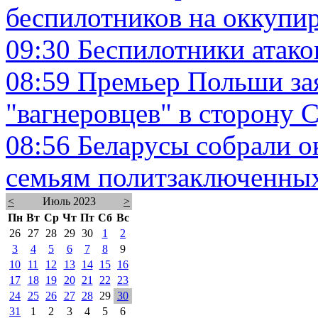
беспилотников на оккуп
09:30
Беспилотники атако
08:59
Премьер Польши за
"вагнеровцев" в сторону 
08:56
Беларусы собрали о
семьям политзаключенны
<
Июль 2023
>
Пн
Вт
Ср
Чт
Пт
Сб
Вс
26
27
28
29
30
1
2
3
4
5
6
7
8
9
10
11
12
13
14
15
16
17
18
19
20
21
22
23
24
25
26
27
28
29
30
31
1
2
3
4
5
6