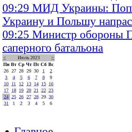
09:29
МИД Украины: Поп
Украину и Польшу напра
09:25
Министр обороны П
саперного батальона
<
Июль 2023
>
Пн
Вт
Ср
Чт
Пт
Сб
Вс
26
27
28
29
30
1
2
3
4
5
6
7
8
9
10
11
12
13
14
15
16
17
18
19
20
21
22
23
24
25
26
27
28
29
30
31
1
2
3
4
5
6
Главное