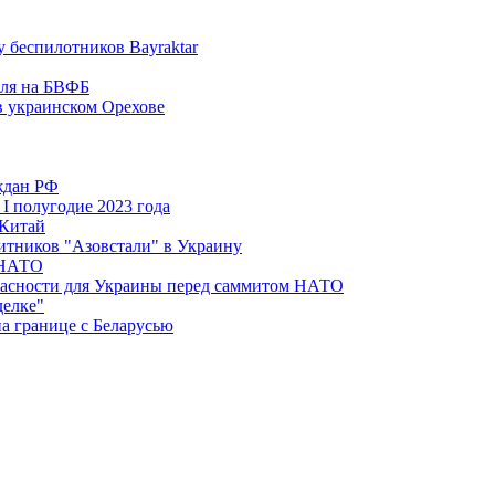
у беспилотников Bayraktar
юля на БВФБ
в украинском Орехове
ждан РФ
I полугодие 2023 года
 Китай
итников "Азовстали" в Украину
 НАТО
зопасности для Украины перед саммитом НАТО
делке"
а границе с Беларусью