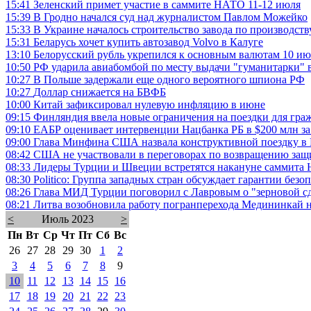
15:41
Зеленский примет участие в саммите НАТО 11-12 июля
15:39
В Гродно начался суд над журналистом Павлом Можейко
15:33
В Украине началось строительство завода по производств
15:31
Беларусь хочет купить автозавод Volvo в Калуге
13:10
Белорусский рубль укрепился к основным валютам 10 и
10:50
РФ ударила авиабомбой по месту выдачи "гуманитарки" 
10:27
В Польше задержали еще одного вероятного шпиона РФ
10:27
Доллар снижается на БВФБ
10:00
Китай зафиксировал нулевую инфляцию в июне
09:15
Финляндия ввела новые ограничения на поездки для гра
09:10
ЕАБР оценивает интервенции Нацбанка РБ в $200 млн за 
09:00
Глава Минфина США назвала конструктивной поездку в
08:42
США не участвовали в переговорах по возвращению защ
08:33
Лидеры Турции и Швеции встретятся накануне саммита
08:30
Politico: Группа западных стран обсуждает гарантии бе
08:26
Глава МИД Турции поговорил с Лавровым о "зерновой с
08:21
Литва возобновила работу погранперехода Медининкай н
<
Июль 2023
>
Пн
Вт
Ср
Чт
Пт
Сб
Вс
26
27
28
29
30
1
2
3
4
5
6
7
8
9
10
11
12
13
14
15
16
17
18
19
20
21
22
23