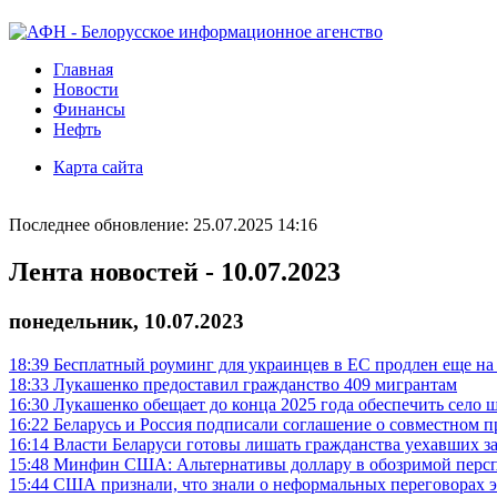
Главная
Новости
Финансы
Нефть
Карта сайта
Последнее обновление: 25.07.2025 14:16
Лента новостей - 10.07.2023
понедельник, 10.07.2023
18:39
Бесплатный роуминг для украинцев в ЕС продлен еще на
18:33
Лукашенко предоставил гражданство 409 мигрантам
16:30
Лукашенко обещает до конца 2025 года обеспечить село
16:22
Беларусь и Россия подписали соглашение о совместном п
16:14
Власти Беларуси готовы лишать гражданства уехавших з
15:48
Минфин США: Альтернативы доллару в обозримой персп
15:44
США признали, что знали о неформальных переговорах 