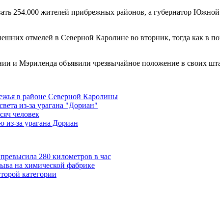
вать 254.000 жителей прибрежных районов, а губернатор Южно
ешних отмелей в Северной Каролине во вторник, тогда как в по
и и Мэриленда объявили чрезвычайное положение в своих шта
режья в районе Северной Каролины
света из-за урагана "Дориан"
сяч человек
 из-за урагана Дориан
 превысила 280 километров в час
рыва на химической фабрике
второй категории