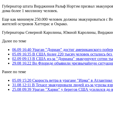
Губернатор штата Вирджиния Ральф Нортэм призвал эвакуиро
дома более 1 миллиону человек.
Еще как минимум 250.000 человек должны эвакуироваться с Вн
жителей островов Хаттерас и Окрако.
Губернаторы Северной Каролины, Южной Каролины, Вирджини
Далее по теме
06.09 16:40
Ураган "Дориан" достиг американского побе
05.09 16:35
В США более 220 тысяч человек остались без 
02.09 09:13
В США из-за "Дориана" эвакуируют сотни ты
29.08 16:22
Во Флориде объявили чрезвычайную ситуацию
Ранее по теме
05.09 15:20
Скорость ветра в урагане "Ирма" в Атлантике
31.08 12:11
В Техасе эвакуировали людей из-за угрозы вз
25.08 09:39
Ураган "Харви" у берегов США усилился до 