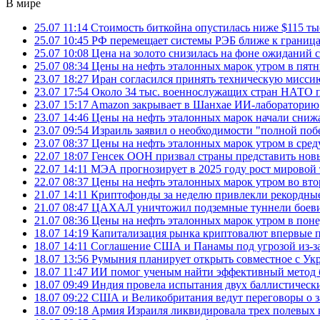
В мире
25.07 11:14
Стоимость биткойна опустилась ниже $115 ты
25.07 10:45
РФ перемещает системы РЭБ ближе к грани
25.07 10:08
Цена на золото снизилась на фоне ожидани
25.07 08:34
Цены на нефть эталонных марок утром в пят
23.07 18:27
Иран согласился принять техническую мис
23.07 17:54
Около 34 тыс. военнослужащих стран НАТО п
23.07 15:17
Amazon закрывает в Шанхае ИИ-лабораторию
23.07 14:46
Цены на нефть эталонных марок начали снижа
23.07 09:54
Израиль заявил о необходимости "полной поб
23.07 08:37
Цены на нефть эталонных марок утром в сре
22.07 18:07
Генсек ООН призвал страны представить нов
22.07 14:11
МЭА прогнозирует в 2025 году рост мировой
22.07 08:37
Цены на нефть эталонных марок утром во вт
21.07 14:11
Криптофонды за неделю привлекли рекордные
21.07 08:47
ЦАХАЛ уничтожил подземные туннели боеви
21.07 08:36
Цены на нефть эталонных марок утром в пон
18.07 14:19
Капитализация рынка криптовалют впервые п
18.07 14:11
Соглашение США и Панамы под угрозой из-за
18.07 13:56
Румыния планирует открыть совместное с Ук
18.07 11:47
ИИ помог ученым найти эффективный метод 
18.07 09:49
Индия провела испытания двух баллистически
18.07 09:22
США и Великобритания ведут переговоры о за
18.07 09:18
Армия Израиля ликвидировала трех полевых