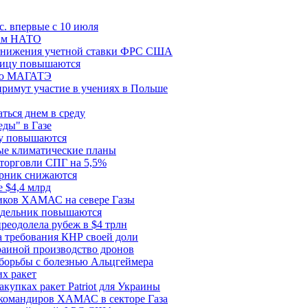
с. впервые с 10 июля
цам НАТО
й снижения учетной ставки ФРС США
ницу повышаются
сию МАГАТЭ
римут участие в учениях в Польше
ться днем в среду
еды" в Газе
ду повышаются
ые климатические планы
 торговли СПГ на 5,5%
орник снижаются
 $4,4 млрд
ков ХАМАС на севере Газы
едельник повышаются
реодолела рубеж в $4 трлн
 требования КНР своей доли
раиной производство дронов
борьбы с болезнью Альцгеймера
х ракет
купках ракет Patriot для Украины
 командиров ХАМАС в секторе Газа