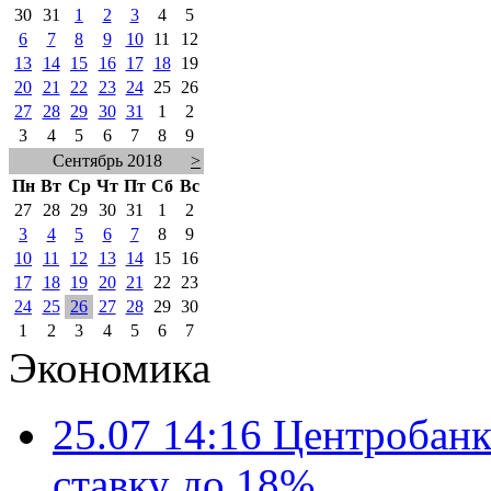
30
31
1
2
3
4
5
6
7
8
9
10
11
12
13
14
15
16
17
18
19
20
21
22
23
24
25
26
27
28
29
30
31
1
2
3
4
5
6
7
8
9
Сентябрь 2018
>
Пн
Вт
Ср
Чт
Пт
Сб
Вс
27
28
29
30
31
1
2
3
4
5
6
7
8
9
10
11
12
13
14
15
16
17
18
19
20
21
22
23
24
25
26
27
28
29
30
1
2
3
4
5
6
7
Экономика
25.07 14:16
Центробанк
ставку до 18%