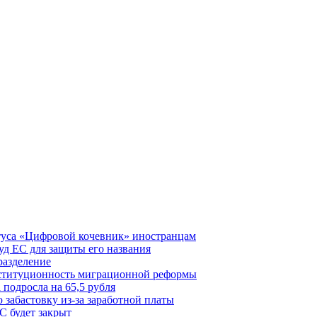
туса «Цифровой кочевник» иностранцам
д ЕС для защиты его названия
разделение
нституционность миграционной реформы
 подросла на 65,5 рубля
забастовку из-за заработной платы
С будет закрыт