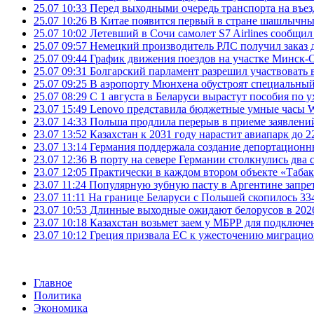
25.07 10:33
Перед выходными очередь транспорта на въезд
25.07 10:26
В Китае появится первый в стране шашлычны
25.07 10:02
Летевший в Сочи самолет S7 Airlines сообщил
25.07 09:57
Немецкий производитель РЛС получил заказ 
25.07 09:44
График движения поездов на участке Минск-О
25.07 09:31
Болгарский парламент разрешил участвовать 
25.07 09:25
В аэропорту Мюнхена обустроят специальный
25.07 08:29
С 1 августа в Беларуси вырастут пособия по у
23.07 15:49
Lenovo представила бюджетные умные часы Wa
23.07 14:33
Польша продлила перерыв в приеме заявлений
23.07 13:52
Казахстан к 2031 году нарастит авиапарк до 2
23.07 13:14
Германия поддержала создание депортационн
23.07 12:36
В порту на севере Германии столкнулись два 
23.07 12:05
Практически в каждом втором объекте «Таба
23.07 11:24
Популярную зубную пасту в Аргентине запрет
23.07 11:11
На границе Беларуси с Польшей скопилось 33
23.07 10:53
Длинные выходные ожидают белорусов в 2026 г
23.07 10:18
Казахстан возьмет заем у МБРР для подключен
23.07 10:12
Греция призвала ЕС к ужесточению миграци
Главное
Политика
Экономика