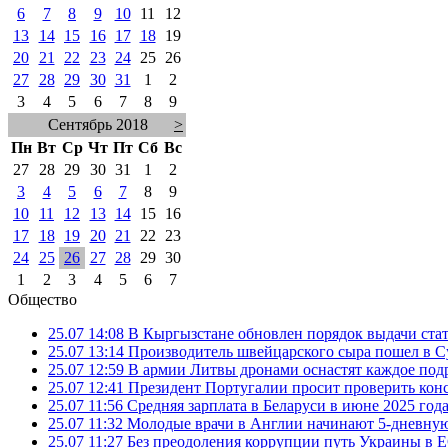
6
7
8
9
10
11
12
13
14
15
16
17
18
19
20
21
22
23
24
25
26
27
28
29
30
31
1
2
3
4
5
6
7
8
9
Сентябрь 2018
>
Пн
Вт
Ср
Чт
Пт
Сб
Вс
27
28
29
30
31
1
2
3
4
5
6
7
8
9
10
11
12
13
14
15
16
17
18
19
20
21
22
23
24
25
26
27
28
29
30
1
2
3
4
5
6
7
Общество
25.07 14:08
В Кыргызстане обновлен порядок выдачи ста
25.07 13:14
Производитель швейцарского сыра пошел в Су
25.07 12:59
В армии Литвы дронами оснастят каждое под
25.07 12:41
Президент Португалии просит проверить ко
25.07 11:56
Средняя зарплата в Беларуси в июне 2025 года
25.07 11:32
Молодые врачи в Англии начинают 5-дневную 
25.07 11:27
Без преодоления коррупции путь Украины в Е