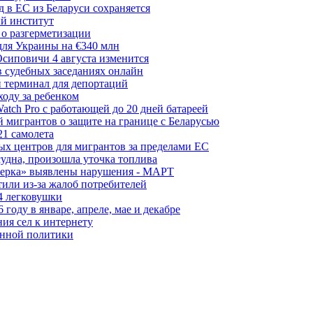
 в ЕС из Беларуси сохраняется
й институт
 о разгерметизации
для Украины на €340 млн
сиповичи 4 августа изменится
в судебных заседаниях онлайн
 терминал для депортаций
ходу за ребенком
tch Pro с работающей до 20 дней батареей
 мигрантов о защите на границе с Беларусью
21 самолета
ых центров для мигрантов за пределами ЕС
судна, произошла уточка топлива
керка» выявлены нарушения - МАРТ
или из-за жалоб потребителей
4 легковушки
оду в январе, апреле, мае и декабре
ия сел к интернету
онной политики