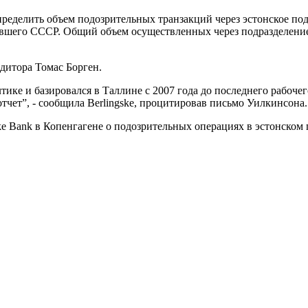
пределить объем подозрительных транзакций через эстонское под
ывшего СССР. Общий объем осуществленных через подразделение
едитора Томас Борген.
тике и базировался в Таллине с 2007 года до последнего рабочего
тчет”, - сообщила Berlingske, процитировав письмо Уилкинсона.
 Bank в Копенгагене о подозрительных операциях в эстонском п