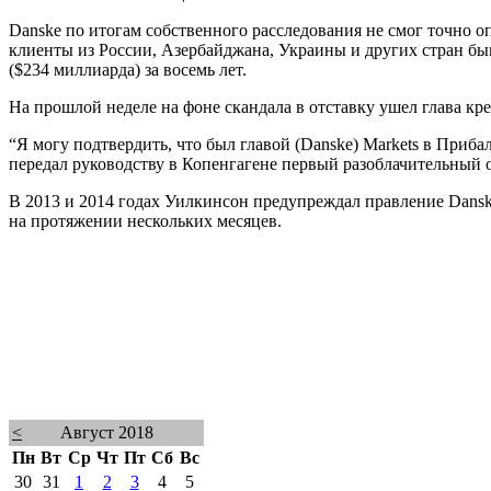
Danske по итогам собственного расследования не смог точно о
клиенты из России, Азербайджана, Украины и других стран б
($234 миллиарда) за восемь лет.
На прошлой неделе на фоне скандала в отставку ушел глава кр
“Я могу подтвердить, что был главой (Danske) Markets в Прибал
передал руководству в Копенгагене первый разоблачительный о
В 2013 и 2014 годах Уилкинсон предупреждал правление Danske
на протяжении нескольких месяцев.
<
Август 2018
Пн
Вт
Ср
Чт
Пт
Сб
Вс
30
31
1
2
3
4
5