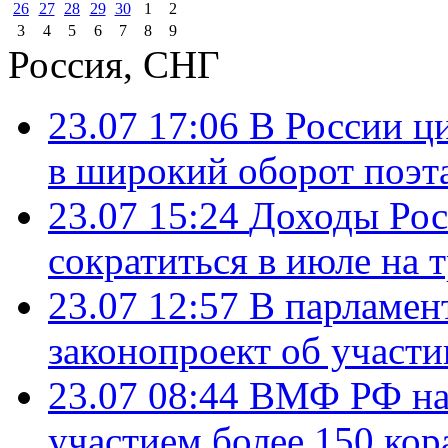
26
27
28
29
30
1
2
3
4
5
6
7
8
9
Россия, СНГ
23.07 17:06
В России ц
в широкий оборот поэт
23.07 15:24
Доходы Росс
сократиться в июле на 
23.07 12:57
В парламен
законопроект об участ
23.07 08:44
ВМФ РФ нач
участием более 150 кор