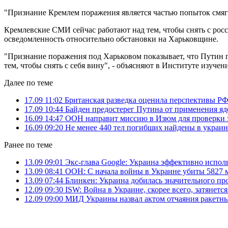
"Признание Кремлем поражения является частью попыток смяг
Кремлевские СМИ сейчас работают над тем, чтобы снять с росс
осведомленность относительно обстановки на Харьковщине.
"Признание поражения под Харьковом показывает, что Путин го
тем, чтобы снять с себя вину", - объясняют в Институте изучен
Далее по теме
17.09 11:02
Британская разведка оценила перспективы РФ
17.09 10:44
Байден предостерег Путина от применения я
16.09 14:47
ООН направит миссию в Изюм для проверки з
16.09 09:20
Не менее 440 тел погибших найдены в украи
Ранее по теме
13.09 09:01
Экс-глава Google: Украина эффективно испол
13.09 08:41
ООН: С начала войны в Украине убиты 5827
13.09 07:44
Блинкен: Украина добилась значительного про
12.09 09:30
ISW: Война в Украине, скорее всего, затянется
12.09 09:00
МИД Украины назвал актом отчаяния ракетны