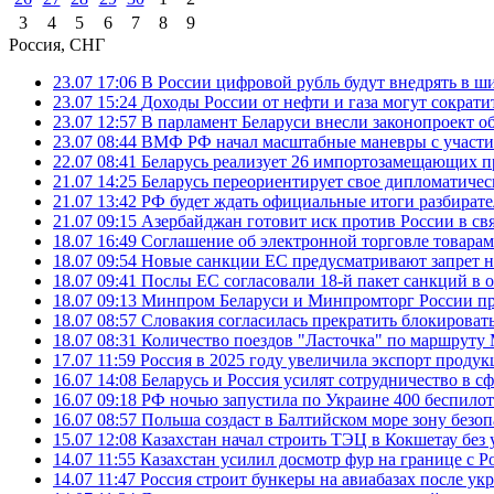
3
4
5
6
7
8
9
Россия, СНГ
23.07 17:06
В России цифровой рубль будут внедрять в ш
23.07 15:24
Доходы России от нефти и газа могут сократит
23.07 12:57
В парламент Беларуси внесли законопроект о
23.07 08:44
ВМФ РФ начал масштабные маневры с участие
22.07 08:41
Беларусь реализует 26 импортозамещающих пр
21.07 14:25
Беларусь переориентирует свое дипломатическ
21.07 13:42
РФ будет ждать официальные итоги разбират
21.07 09:15
Азербайджан готовит иск против России в свя
18.07 16:49
Соглашение об электронной торговле товарам
18.07 09:54
Новые санкции ЕС предусматривают запрет н
18.07 09:41
Послы ЕС согласовали 18-й пакет санкций в
18.07 09:13
Минпром Беларуси и Минпромторг России пр
18.07 08:57
Словакия согласилась прекратить блокироват
18.07 08:31
Количество поездов "Ласточка" по маршруту
17.07 11:59
Россия в 2025 году увеличила экспорт проду
16.07 14:08
Беларусь и Россия усилят сотрудничество в с
16.07 09:18
РФ ночью запустила по Украине 400 беспилот
16.07 08:57
Польша создаст в Балтийском море зону безоп
15.07 12:08
Казахстан начал строить ТЭЦ в Кокшетау без 
14.07 11:55
Казахстан усилил досмотр фур на границе с Р
14.07 11:47
Россия строит бункеры на авиабазах после у