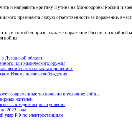
чить и направить критику Путина на Минобороны России и воен
ийского президента любую ответственность за поражение, вмест
тов и способен признать даже поражение России, по крайней ме
ия войны.
 в Луганской области
дерного или химического оружия
аявлений о массовых захоронениях
нском Изюме после освобождения
ьзует современные технологии в условиях войны
 мирных жителей
гресса в ходе контрнаступления
 до 2023 года
й удар РФ по электростанциям