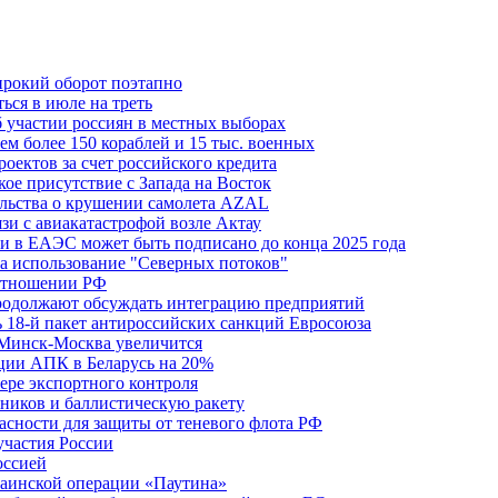
ирокий оборот поэтапно
ься в июле на треть
б участии россиян в местных выборах
м более 150 кораблей и 15 тыс. военных
оектов за счет российского кредита
ое присутствие с Запада на Восток
ельства о крушении самолета AZAL
зи с авиакатастрофой возле Актау
и в ЕАЭС может быть подписано до конца 2025 года
а использование "Северных потоков"
 отношении РФ
одолжают обсуждать интеграцию предприятий
ь 18-й пакет антироссийских санкций Евросоюза
 Минск-Москва увеличится
кции АПК в Беларусь на 20%
фере экспортного контроля
ников и баллистическую ракету
асности для защиты от теневого флота РФ
участия России
оссией
краинской операции «Паутина»