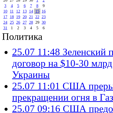
26
27
28
29
30
1
2
3
4
5
6
7
8
9
10
11
12
13
14
15
16
17
18
19
20
21
22
23
24
25
26
27
28
29
30
31
1
2
3
4
5
6
Политика
25.07 11:48
Зеленский п
договор на $10-30 млр
Украины
25.07 11:01
США преры
прекращении огня в Газ
25.07 09:16
США предос