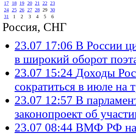
17
18
19
20
21
22
23
24
25
26
27
28
29
30
31
1
2
3
4
5
6
Россия, СНГ
23.07 17:06
В России ц
в широкий оборот поэт
23.07 15:24
Доходы Росс
сократиться в июле на 
23.07 12:57
В парламен
законопроект об участ
23.07 08:44
ВМФ РФ нач