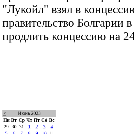
"Лукойл" взял в концесси
правительство Болгарии 
продлить концессию на 24
<
Июнь 2023
Пн
Вт
Ср
Чт
Пт
Сб
Вс
29
30
31
1
2
3
4
5
6
7
8
9
10
11