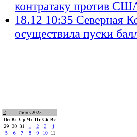
контратаку против СШ
18.12 10:35
Северная К
осуществила пуски бал
<
Июнь 2023
Пн
Вт
Ср
Чт
Пт
Сб
Вс
29
30
31
1
2
3
4
5
6
7
8
9
10
11