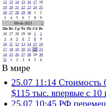
12
13
14
15
16
17
18
19
20
21
22
23
24
25
26
27
28
29
30
1
2
3
4
5
6
7
8
9
Июль 2023
>
Пн
Вт
Ср
Чт
Пт
Сб
Вс
26
27
28
29
30
1
2
3
4
5
6
7
8
9
10
11
12
13
14
15
16
17
18
19
20
21
22
23
24
25
26
27
28
29
30
31
1
2
3
4
5
6
В мире
25.07 11:14
Стоимость 
$115 тыс. впервые с 10
25.07 10:45
РФ перемещ