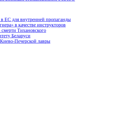
 в ЕС для внутренней пропаганды
нера» в качестве инструкторов
 о смерти Тихановского
итету Беларуси
 Киево-Печерской лавры