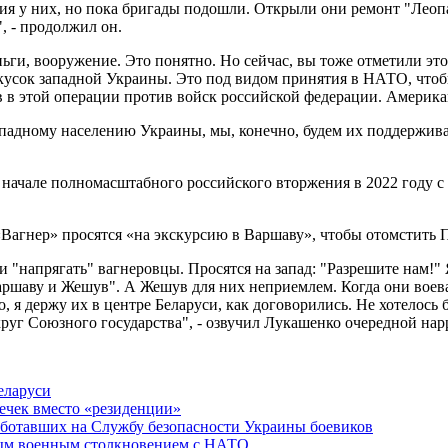
зия у них, но пока бригады подошли. Открыли они ремонт "Леоп
, - продолжил он.
ньги, вооружение. Это понятно. Но сейчас, вы тоже отметили эт
т кусок западной Украины. Это под видом принятия в НАТО, что
ов в этой операции против войск российской федерации. Америка
падному населению Украины, мы, конечно, будем их поддерживат
ачале полномасштабного российского вторжения в 2022 году с к
агнер» просятся «на экскурсию в Варшаву», чтобы отомстить По
ли "напрягать" вагнеровцы. Просятся на запад: "Разрешите нам!
Варшаву и Жешув". А Жешув для них неприемлем. Когда они воев
о, я держу их в центре Беларуси, как договорились. Не хотелось
округ Союзного государства", - озвучил Лукашенко очередной н
еларуси
ечек вместо «резиденции»
аботавших на Службу безопасности Украины боевиков
ным военным столкновением с НАТО