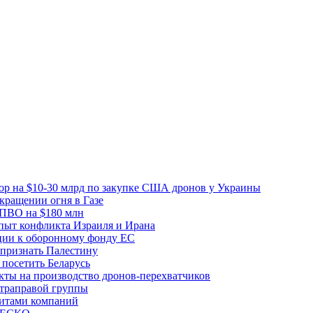
вор на $10-30 млрд по закупке США дронов у Украины
ращении огня в Газе
 ПВО на $180 млн
пыт конфликта Израиля и Ирана
рции к оборонному фонду ЕС
признать Палестину
посетить Беларусь
ты на производство дронов-перехватчиков
ьтраправой группы
итами компаний