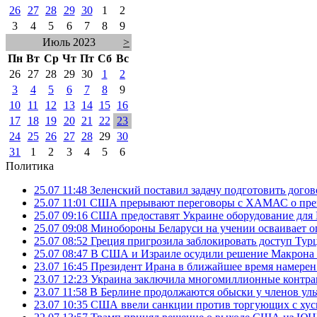
26
27
28
29
30
1
2
3
4
5
6
7
8
9
Июль 2023
>
Пн
Вт
Ср
Чт
Пт
Сб
Вс
26
27
28
29
30
1
2
3
4
5
6
7
8
9
10
11
12
13
14
15
16
17
18
19
20
21
22
23
24
25
26
27
28
29
30
31
1
2
3
4
5
6
Политика
25.07 11:48
Зеленский поставил задачу подготовить дого
25.07 11:01
США прерывают переговоры с ХАМАС о прек
25.07 09:16
США предоставят Украине оборудование для
25.07 09:08
Минобороны Беларуси на учении осваивает о
25.07 08:52
Греция пригрозила заблокировать доступ Ту
25.07 08:47
В США и Израиле осудили решение Макрона 
23.07 16:45
Президент Ирана в ближайшее время намерен 
23.07 12:23
Украина заключила многомиллионные контрак
23.07 11:58
В Берлине продолжаются обыски у членов ул
23.07 10:35
США ввели санкции против торгующих с хус