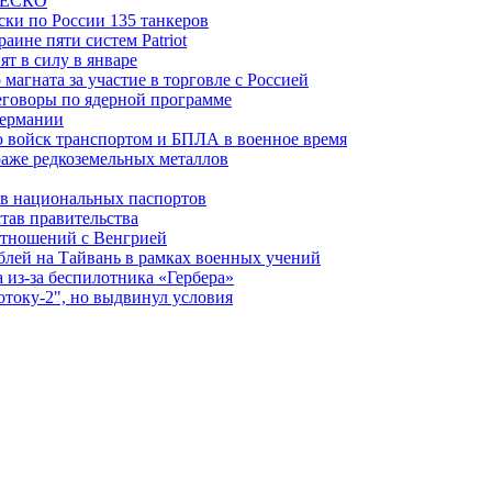
ЮНЕСКО
ки по России 135 танкеров
ине пяти систем Patriot
т в силу в январе
магната за участие в торговле с Россией
еговоры по ядерной программе
Германии
 войск транспортом и БПЛА в военное время
аже редкоземельных металлов
ев национальных паспортов
тав правительства
отношений с Венгрией
блей на Тайвань в рамках военных учений
из-за беспилотника «Гербера»
отоку-2", но выдвинул условия