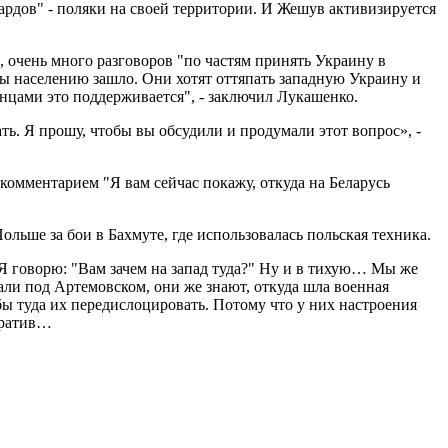
ардов" - поляки на своей территории. И Жешув активизируется
о, очень много разговоров "по частям принять Украину в
бы населению зашло. Они хотят оттяпать западную Украину и
нцами это поддерживается", - заключил Лукашенко.
ь. Я прошу, чтобы вы обсудили и продумали этот вопрос», -
омментарием "Я вам сейчас покажу, откуда на Беларусь
льше за бои в Бахмуте, где использовалась польская техника.
" Я говорю: "Вам зачем на запад туда?" Ну и в тихую… Мы же
али под Артемовском, они же знают, откуда шла военная
 бы туда их передислоцировать. Потому что у них настроения
арратив…