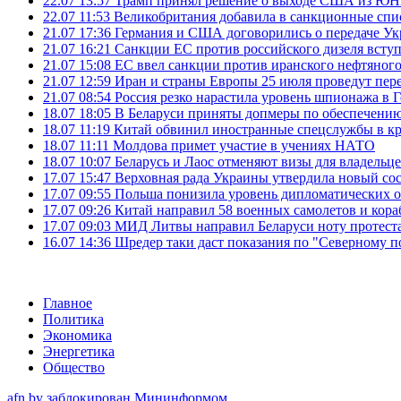
22.07 13:57
Трамп принял решение о выходе США из 
22.07 11:53
Великобритания добавила в санкционные спис
21.07 17:36
Германия и США договорились о передаче Укра
21.07 16:21
Санкции ЕС против российского дизеля вступя
21.07 15:08
ЕС ввел санкции против иранского нефтяного 
21.07 12:59
Иран и страны Европы 25 июля проведут пер
21.07 08:54
Россия резко нарастила уровень шпионажа в 
18.07 18:05
В Беларуси приняты допмеры по обеспечению
18.07 11:19
Китай обвинил иностранные спецслужбы в кр
18.07 11:11
Молдова примет участие в учениях НАТО
18.07 10:07
Беларусь и Лаос отменяют визы для владельц
17.07 15:47
Верховная рада Украины утвердила новый сос
17.07 09:55
Польша понизила уровень дипломатических 
17.07 09:26
Китай направил 58 военных самолетов и кора
17.07 09:03
МИД Литвы направил Беларуси ноту протеста 
16.07 14:36
Шредер таки даст показания по "Северному п
Главное
Политика
Экономика
Энергетика
Общество
afn.by заблокирован Мининформом