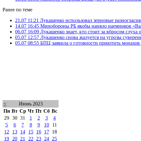
Ранее по теме
21.07 11:21
Лукашенко использовал зерновые разногласия
14.07 16:45
Минобороны РБ якобы наняло наемников «Ваг
06.07 16:09
Лукашенко знает, кто стоит за вбросом слуха
05.07 12:57
Лукашенко снова жалуется на угрозы суверен
05.07 08:55
БПЦ заявила о готовности приютить монахов
<
Июнь 2023
Пн
Вт
Ср
Чт
Пт
Сб
Вс
29
30
31
1
2
3
4
5
6
7
8
9
10
11
12
13
14
15
16
17
18
19
20
21
22
23
24
25