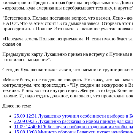
километров от Гродно - вторая бригада перебрасывается. Диви
- аэродром, куда американцы перебрасывают технику, и другие"
"Естественно, Польша поставила вопрос, что взамен. Ясно - де
НАТО". Что за этим стоит? Это дымовая завеса. Оторвать это
присоединить к Польше. Это плата за активное участие поляк
«Передача земель Польше неприемлема. И, если нужно будет за
сказал он.
Предыдущую карту Лукашенко привез на встречу с Путиным в н
готовилось нападение".
Сегодня Лукашенко также заявил, что наемники группировки «В
«Может быть, и не следовало говорить. Но скажу, что нас нача
контролируем, что происходит. - "Ну, сходим на экскурсию в 
техника. У них вот это внутри сидит: Жешув - это беда. Конечн
плохие. И, надо отдать должное, они знают, что происходит в
Далее по теме
25.09 12:31
Лукашенко уточнил особенности выборов в Б
22.09 09:35
Лукашенко рассказал о новом приюте для кош
11.09 14:40
КГБ Беларуси сообщил о задержании якобы р
15.08 13:08
Министр обороны Беларуси пугает неизбеж