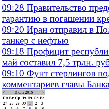
09:28
Правительство пред
гарантию в погашении кре
09:20
Иран отправил в По
танкер с нефтью
09:18
Профицит республик
май составил 7,5 трлн. ру
09:10
Фунт стерлингов по
комментариев главы Банка
<
Июль 2016
>
Пн
Вт
Ср
Чт
Пт
Сб
Вс
27
28
29
30
1
2
3
4
5
6
7
8
9
10