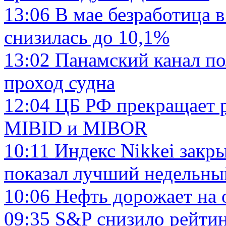
13:06
В мае безработица в
снизилась до 10,1%
13:02
Панамский канал по
проход судна
12:04
ЦБ РФ прекращает р
MIBID и MIBOR
10:11
Индекс Nikkei закры
показал лучший недельны
10:06
Нефть дорожает на
09:35
S&P снизило рейти