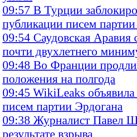
09:57
В Турции заблокиро
публикации писем партии
09:54
Саудовская Аравия 
почти двухлетнего миним
09:48
Во Франции продли
положения на полгода
09:45
WikiLeaks объявила
писем партии Эрдогана
09:38
Журналист Павел Ше
результате взрыва