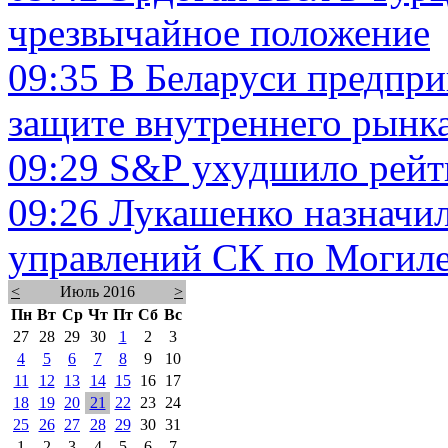
чрезвычайное положение
09:35
В Беларуси предпр
защите внутреннего рынка
09:29
S&P ухудшило рейт
09:26
Лукашенко назначил
управлений СК по Могиле
<
Июль 2016
>
Пн
Вт
Ср
Чт
Пт
Сб
Вс
27
28
29
30
1
2
3
4
5
6
7
8
9
10
11
12
13
14
15
16
17
18
19
20
21
22
23
24
25
26
27
28
29
30
31
1
2
3
4
5
6
7