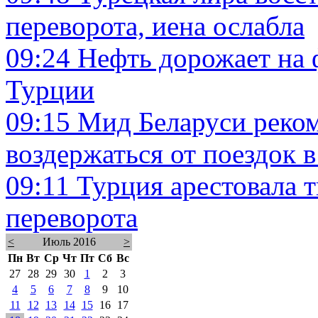
переворота, иена ослабла
09:24
Нефть дорожает на 
Турции
09:15
Мид Беларуси реко
воздержаться от поездок 
09:11
Турция арестовала 
переворота
<
Июль 2016
>
Пн
Вт
Ср
Чт
Пт
Сб
Вс
27
28
29
30
1
2
3
4
5
6
7
8
9
10
11
12
13
14
15
16
17