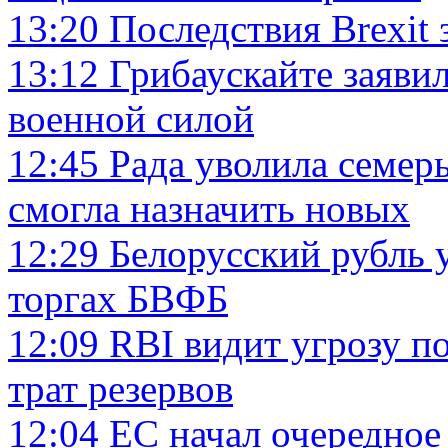
13:20
Последствия Brexit
13:12
Грибаускайте заявил
военной силой
12:45
Рада уволила семеры
смогла назначить новых
12:29
Белорусский рубль у
торгах БВФБ
12:09
RBI видит угрозу п
трат резервов
12:04
ЕС начал очередное