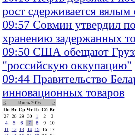
рост сдерживается вялым
09:57
Совмин утвердил по
хранению задержанных то
09:50
США обещают Груз
"российскую оккупацию"
09:44
Правительство Бела
инновационных товаров
<
Июль 2016
>
Пн
Вт
Ср
Чт
Пт
Сб
Вс
27
28
29
30
1
2
3
4
5
6
7
8
9
10
11
12
13
14
15
16
17