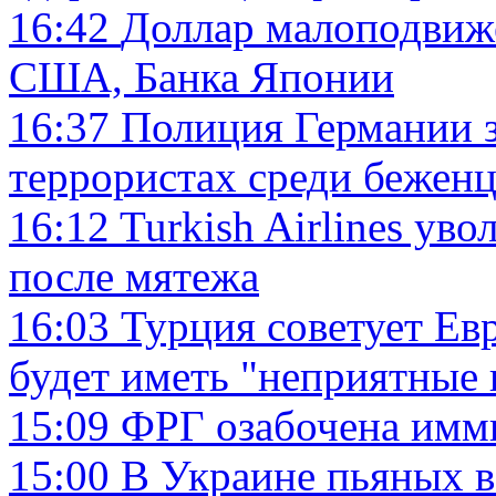
16:42
Доллар малоподвиж
США, Банка Японии
16:37
Полиция Германии з
террористах среди беженц
16:12
Turkish Airlines ув
после мятежа
16:03
Турция советует Евр
будет иметь "неприятные 
15:09
ФРГ озабочена имм
15:00
В Украине пьяных в