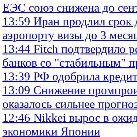
ЕЭС союз снижена до сент
13:59
Иран продлил срок 
аэропорту визы до 3 меся
13:44
Fitch подтвердило р
банков со "стабильным" 
13:39
РФ одобрила креди
13:09
Снижение промпроиз
оказалось сильнее прогно
12:46
Nikkei вырос в ожи
экономики Японии