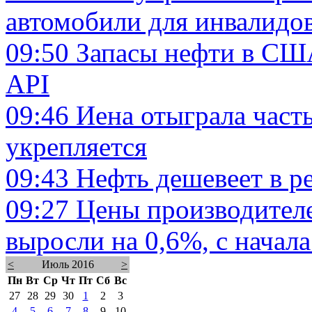
автомобили для инвалидо
09:50
Запасы нефти в США
API
09:46
Иена отыграла часть
укрепляется
09:43
Нефть дешевеет в р
09:27
Цены производител
выросли на 0,6%, с начала
<
Июль 2016
>
Пн
Вт
Ср
Чт
Пт
Сб
Вс
27
28
29
30
1
2
3
4
5
6
7
8
9
10