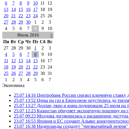
6
7
8
9
10
11
12
13
14
15
16
17
18
19
20
21
22
23
24
25
26
27
28
29
30
1
2
3
4
5
6
7
8
9
10
Июль 2016
>
Пн
Вт
Ср
Чт
Пт
Сб
Вс
27
28
29
30
1
2
3
4
5
6
7
8
9
10
11
12
13
14
15
16
17
18
19
20
21
22
23
24
25
26
27
28
29
30
31
1
2
3
4
5
6
7
Экономика
25.07 14:16
Центробанк России снизил ключевую ставку 
25.07 13:52
Цены на газ в Евросоюзе опустились до трех
25.07 13:27
Доллар, евро и юань подорожали 25 июля на
25.07 12:23
Казахстан обнуляет экспортную пошлину на 
25.07 09:23
Молдова договорилась о расширении доступа
23.07 16:53
Япония и ЕС создают Альянс конкурентоспос
23.07 16:38
Нидерланды создадут "чрезвычайный резерв" г