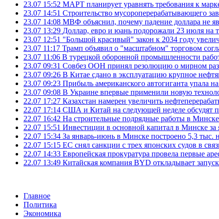
23.07 15:52
МАРТ планирует уравнять требования к марк
23.07 14:51
Строительство мусороперерабатывающего зав
23.07 14:08
МВФ объяснил, почему падение доллара не яв
23.07 13:29
Доллар, евро и юань подорожали 23 июля на
23.07 12:51
"Большой красивый" закон к 2034 году увел
23.07 11:17
Трамп объявил о "масштабном" торговом сог
23.07 11:06
В турецкой оборонной промышленности работ
23.07 09:31
Совбез ООН принял резолюцию о мирном ра
23.07 09:26
В Китае сдано в эксплуатацию крупное нефтя
23.07 09:23
Прибыль американского автогиганта упала на
23.07 09:08
В Украине впервые применили новую технол
22.07 17:27
Казахстан намерен увеличить нефтеперерабат
22.07 17:14
США и Китай на следующей неделе обсудят п
22.07 16:42
На строительные подрядные работы в Минске 
22.07 15:51
Инвестиции в основной капитал в Минске за 
22.07 15:34
За январь-июнь в Минске построено 5,3 тыс. 
22.07 15:15
ЕС снял санкции с трех японских судов в свя
22.07 14:33
Европейская прокуратура провела первые ар
22.07 13:49
Китайская компания BYD откладывает запуск
Главное
Политика
Экономика