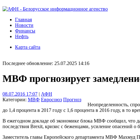
Главная
Новости
Финансы
Нефть
Карта сайта
Последнее обновление: 25.07.2025 14:16
МВФ прогнозирует замедление р
08.07.2016 17:07
|
АФН
Категории:
МВФ
Евросоюз
Прогноз
Неопределенность, спро
до 1,4 процента в 2017 году с 1,6 процента в 2016 году, в т
В ежегодном докладе об экономике блока МВФ сообщил, что да
последствия Brexit, кризис с беженцами, усиление опасений о 
Заместитель главы Европейского департамента МВФ Махмуд Пра