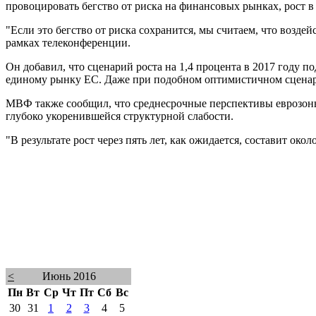
провоцировать бегство от риска на финансовых рынках, рост в 
"Если это бегство от риска сохранится, мы считаем, что воздей
рамках телеконференции.
Он добавил, что сценарий роста на 1,4 процента в 2017 году
единому рынку ЕС. Даже при подобном оптимистичном сценарии
МВФ также сообщил, что среднесрочные перспективы еврозоны 
глубоко укоренившейся структурной слабости.
"В результате рост через пять лет, как ожидается, составит ок
<
Июнь 2016
Пн
Вт
Ср
Чт
Пт
Сб
Вс
30
31
1
2
3
4
5