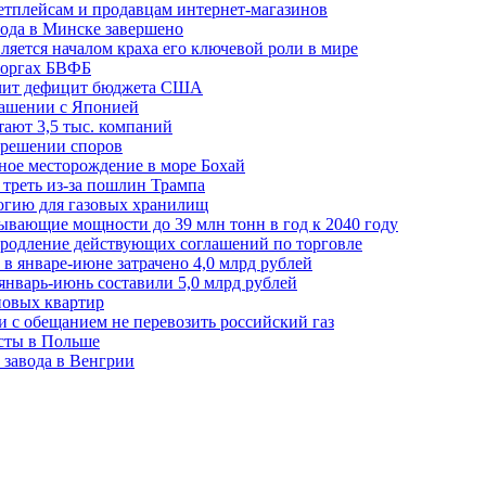
етплейсам и продавцам интернет-магазинов
ода в Минске завершено
ляется началом краха его ключевой роли в мире
 торгах БВФБ
ичит дефицит бюджета США
лашении с Японией
ают 3,5 тыс. компаний
зрешении споров
ное месторождение в море Бохай
 треть из-за пошлин Трампа
огию для газовых хранилищ
ывающие мощности до 39 млн тонн в год к 2040 году
родление действующих соглашений по торговле
в январе-июне затрачено 4,0 млрд рублей
январь-июнь составили 5,0 млрд рублей
новых квартир
зи с обещанием не перевозить российский газ
есты в Польше
 завода в Венгрии