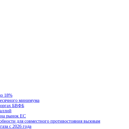
до 18%
месячного минимума
 торгах БВФБ
галлий
 на рынок ЕС
обности для совместного противостояния вызовам
аза с 2026 года