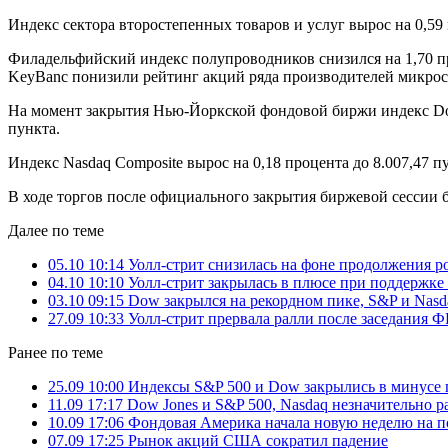
Индекс сектора второстепенных товаров и услуг вырос на 0,59
Филадельфийский индекс полупроводников снизился на 1,70 пр
KeyBanc понизили рейтинг акций ряда производителей микросхе
На момент закрытия Нью-Йоркской фондовой биржи индекс Dow J
пункта.
Индекс Nasdaq Composite вырос на 0,18 процента до 8.007,47 
В ходе торгов после официального закрытия биржевой сессии бу
Далее по теме
05.10 10:14
Уолл-стрит снизилась на фоне продолжения 
04.10 10:10
Уолл-стрит закрылась в плюсе при поддержке
03.10 09:15
Dow закрылся на рекордном пике, S&P и Nasda
27.09 10:33
Уолл-стрит прервала ралли после заседания 
Ранее по теме
25.09 10:00
Индексы S&P 500 и Dow закрылись в минусе
11.09 17:17
Dow Jones и S&P 500, Nasdaq незначительно р
10.09 17:06
Фондовая Америка начала новую неделю на п
07.09 17:25
Рынок акций США сократил падение