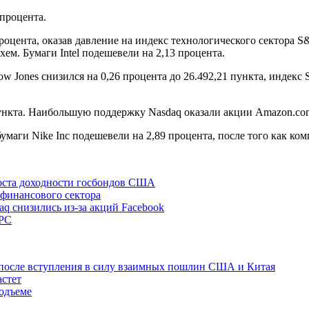
 процента.
оцента, оказав давление на индекс технологического сектора S
м. Бумаги Intel подешевели на 2,13 процента.
ones снизился на 0,26 процента до 26.492,21 пункта, индекс S
пункта. Наибольшую поддержку Nasdaq оказали акции Amazon.com
маги Nike Inc подешевели на 2,89 процента, после того как ком
роста доходности госбондов США
 финансового сектора
q снизились из-за акций Facebook
ФРС
 после вступления в силу взаимных пошлин США и Китая
астет
одъеме