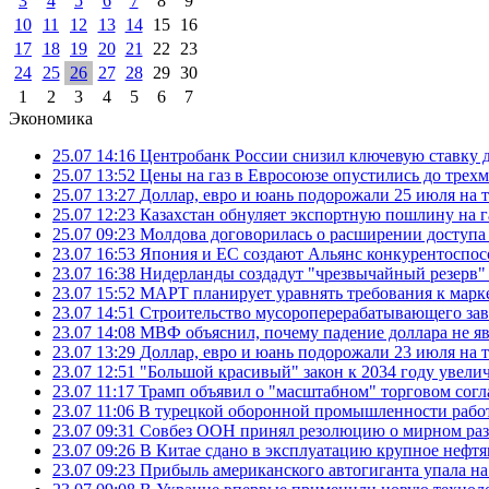
3
4
5
6
7
8
9
10
11
12
13
14
15
16
17
18
19
20
21
22
23
24
25
26
27
28
29
30
1
2
3
4
5
6
7
Экономика
25.07 14:16
Центробанк России снизил ключевую ставку 
25.07 13:52
Цены на газ в Евросоюзе опустились до трех
25.07 13:27
Доллар, евро и юань подорожали 25 июля на
25.07 12:23
Казахстан обнуляет экспортную пошлину на 
25.07 09:23
Молдова договорилась о расширении доступа
23.07 16:53
Япония и ЕС создают Альянс конкурентоспос
23.07 16:38
Нидерланды создадут "чрезвычайный резерв" г
23.07 15:52
МАРТ планирует уравнять требования к марк
23.07 14:51
Строительство мусороперерабатывающего зав
23.07 14:08
МВФ объяснил, почему падение доллара не яв
23.07 13:29
Доллар, евро и юань подорожали 23 июля на
23.07 12:51
"Большой красивый" закон к 2034 году увел
23.07 11:17
Трамп объявил о "масштабном" торговом сог
23.07 11:06
В турецкой оборонной промышленности работ
23.07 09:31
Совбез ООН принял резолюцию о мирном ра
23.07 09:26
В Китае сдано в эксплуатацию крупное нефтя
23.07 09:23
Прибыль американского автогиганта упала на