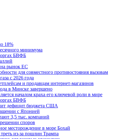
до 18%
месячного минимума
 торгах БВФБ
галлий
 на рынок ЕС
обности для совместного противостояния вызовам
аза с 2026 года
етплейсам и продавцам интернет-магазинов
ода в Минске завершено
ляется началом краха его ключевой роли в мире
 торгах БВФБ
ичит дефицит бюджета США
лашении с Японией
ают 3,5 тыс. компаний
зрешении споров
ное месторождение в море Бохай
 треть из-за пошлин Трампа