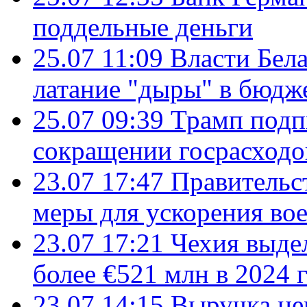
поддельные деньги
25.07 11:09
Власти Бела
латание "дыры" в бюдж
25.07 09:39
Трамп подп
сокращении госрасход
23.07 17:47
Правительс
меры для ускорения во
23.07 17:21
Чехия выде
более €521 млн в 2024 
23.07 14:15
Выручка не