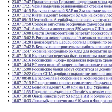
23.07 17:47
Правительство Германии поддержало меры дл
23.07 17:21
Чехия выделила развивающимся странам более
23.07 14:15
Выручка немецкой SAP во 2-м квартале выро
23.07 11:42
Китай выделит Беларуси $2 млн на охрану ле
23.07 09:15
Центробанк Азербайджана снизил учетную ст
22.07 17:58
Coinbase запустила бессрочные фьючерсы дл
22.07 17:41
AstraZeneca инвестирует $50 млрд в США и 
22.07 16:08
Власти Великобритании запретят госсектору
22.07 15:02
В России ликвидировали "Америкэн экспресс
22.07 14:28
Производитель Labubu обогнал Газпром по р
21.07 17:42
В Беларуси на строительные работы в январе-
21.07 15:47
Украине необходимо $6 млрд для покрытия д
21.07 15:16
Кыргызстан перестал быть основным платежн
18.07 16:16
Российский «Сбер» предложил передать хране
18.07 14:34
ЕС ввел полный запрет на финансовые транз
17.07 15:00
Российские банки могут обратиться за докапи
17.07 12:22
Сенат США одобрил сокращение помощи инос
17.07 08:48
ЕК заложила на оборонные и космические ин
16.07 17:15
ЕС подготовил проект семилетнего бюджета п
16.07 16:32
Бельгия выделит €140 млн на ПВО Украины
16.07 11:55
Продажи на аукционах Christie''s в первом по
16.07 10:48
Oracle инвестирует $3 млрд в ИИ и облачную
16.07 10:33
Люксембург перечислил €10 млн в Фонд эне