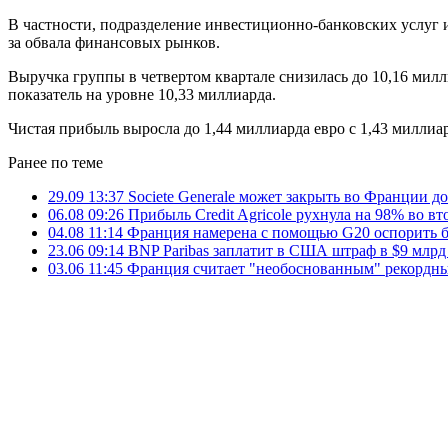
В частности, подразделение инвестиционно-банковских услуг 
за обвала финансовых рынков.
Выручка группы в четвертом квартале снизилась до 10,16 милл
показатель на уровне 10,33 миллиарда.
Чистая прибыль выросла до 1,44 миллиарда евро с 1,43 миллиа
Ранее по теме
29.09 13:37
Societe Generale может закрыть во Франции д
06.08 09:26
Прибыль Credit Agricole рухнула на 98% во вт
04.08 11:14
Франция намерена с помощью G20 оспорить
23.06 09:14
BNP Paribas заплатит в США штраф в $9 млрд
03.06 11:45
Франция считает "необоснованным" рекордн