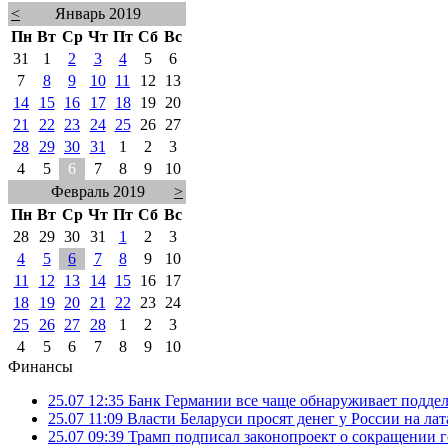
<
Январь 2019
Пн
Вт
Ср
Чт
Пт
Сб
Вс
31
1
2
3
4
5
6
7
8
9
10
11
12
13
14
15
16
17
18
19
20
21
22
23
24
25
26
27
28
29
30
31
1
2
3
4
5
6
7
8
9
10
Февраль 2019
>
Пн
Вт
Ср
Чт
Пт
Сб
Вс
28
29
30
31
1
2
3
4
5
6
7
8
9
10
11
12
13
14
15
16
17
18
19
20
21
22
23
24
25
26
27
28
1
2
3
4
5
6
7
8
9
10
Финансы
25.07 12:35
Банк Германии все чаще обнаруживает подде
25.07 11:09
Власти Беларуси просят денег у России на ла
25.07 09:39
Трамп подписал законопроект о сокращении 