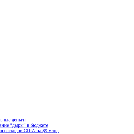
льные деньги
тание "дыры" в бюджете
госрасходов США на $9 млрд