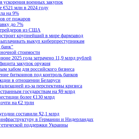
я ускорения военных закупок
 €521 млн в 2024 году
сла на 9%
сов от пожаров
авку до 7%
я трейдеров из США
построит крупнейший в мире фармзавод
 выплачивать выкуп киберпреступникам
 банк"
ыночной стоимости
июне 2025 года затрачено 11,9 млрд рублей
ефицита закупок оружия
ым хабом для российского бизнеса
ние биткоинов под контроль банков
акции в отношении Беларуси
тализацией из-за перспективы кризиса
транным государствам на $9 млрд
вестиции более €130 млрд
очти на €2 трлн
лугодии составили $2,1 млрд
 инфраструктуру в Германии и Нидерландах
ргетической поддержки Украины