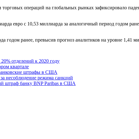
и торговых операций на глобальных рынках зафиксировало паден
иарда евро с 10,53 миллиарда за аналогичный период годом ране
рда годом ранее, превысив прогноз аналитиков на уровне 1,41 м
о 20% отделений к 2020 году
ором квартале
 банковские штрафы в США
 за несоблюдение режима санкций
ый штраф банку BNP Paribas в США