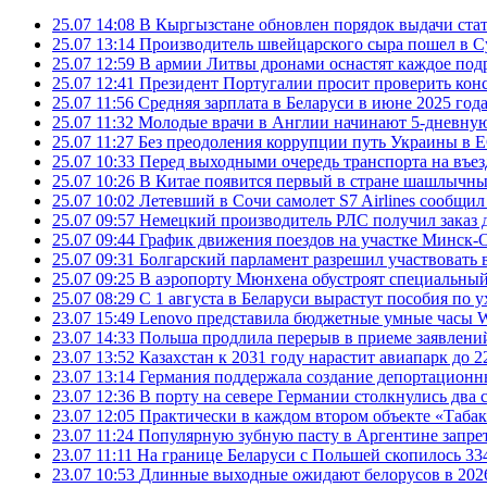
25.07 14:08
В Кыргызстане обновлен порядок выдачи ста
25.07 13:14
Производитель швейцарского сыра пошел в Су
25.07 12:59
В армии Литвы дронами оснастят каждое под
25.07 12:41
Президент Португалии просит проверить ко
25.07 11:56
Средняя зарплата в Беларуси в июне 2025 года
25.07 11:32
Молодые врачи в Англии начинают 5-дневную 
25.07 11:27
Без преодоления коррупции путь Украины в Е
25.07 10:33
Перед выходными очередь транспорта на въезд
25.07 10:26
В Китае появится первый в стране шашлычны
25.07 10:02
Летевший в Сочи самолет S7 Airlines сообщил
25.07 09:57
Немецкий производитель РЛС получил заказ 
25.07 09:44
График движения поездов на участке Минск-О
25.07 09:31
Болгарский парламент разрешил участвовать 
25.07 09:25
В аэропорту Мюнхена обустроят специальный
25.07 08:29
С 1 августа в Беларуси вырастут пособия по у
23.07 15:49
Lenovo представила бюджетные умные часы Wa
23.07 14:33
Польша продлила перерыв в приеме заявлений
23.07 13:52
Казахстан к 2031 году нарастит авиапарк до 2
23.07 13:14
Германия поддержала создание депортационн
23.07 12:36
В порту на севере Германии столкнулись два 
23.07 12:05
Практически в каждом втором объекте «Таба
23.07 11:24
Популярную зубную пасту в Аргентине запрет
23.07 11:11
На границе Беларуси с Польшей скопилось 33
23.07 10:53
Длинные выходные ожидают белорусов в 2026 г