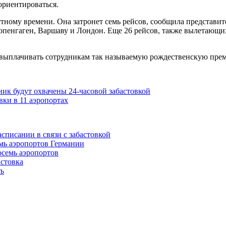
ориентироваться.
естному времени. Она затронет семь рейсов, сообщила представи
пенгаген, Варшаву и Лондон. Еще 26 рейсов, также вылетающих в
ти, выплачивать сотрудникам так называемую рождественскую пре
ик будут охвачены 24-часовой забастовкой
вки в 11 аэропортах
списании в связи с забастовкой
емь аэропортов Германии
осемь аэропортов
астовка
ть