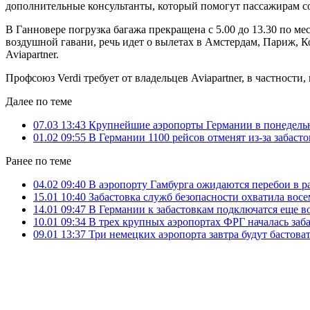
дополнительные консультанты, который помогут пассажирам с
В Ганновере погрузка багажа прекращена с 5.00 до 13.30 по м
воздушной гавани, речь идет о вылетах в Амстердам, Париж, Ко
Aviapartner.
Профсоюз Verdi требует от владельцев Aviapartner, в частнос
Далее по теме
07.03 13:43
Крупнейшие аэропорты Германии в понедельн
01.02 09:55
В Германии 1100 рейсов отменят из-за забасто
Ранее по теме
04.02 09:40
В аэропорту Гамбурга ожидаются перебои в ра
15.01 10:40
Забастовка служб безопасности охватила вос
14.01 09:47
В Германии к забастовкам подключатся еще в
10.01 09:34
В трех крупных аэропортах ФРГ началась заб
09.01 13:37
Три немецких аэропорта завтра будут бастова