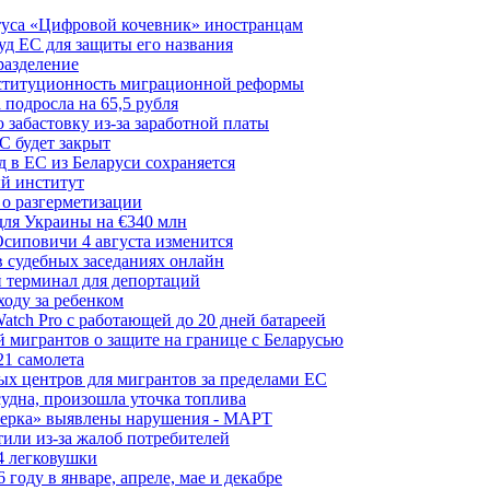
туса «Цифровой кочевник» иностранцам
д ЕС для защиты его названия
разделение
нституционность миграционной реформы
 подросла на 65,5 рубля
забастовку из-за заработной платы
С будет закрыт
 в ЕС из Беларуси сохраняется
й институт
 о разгерметизации
для Украины на €340 млн
сиповичи 4 августа изменится
в судебных заседаниях онлайн
 терминал для депортаций
ходу за ребенком
tch Pro с работающей до 20 дней батареей
 мигрантов о защите на границе с Беларусью
21 самолета
ых центров для мигрантов за пределами ЕС
судна, произошла уточка топлива
керка» выявлены нарушения - МАРТ
или из-за жалоб потребителей
4 легковушки
оду в январе, апреле, мае и декабре