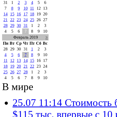
31
1
2
3
4
5
6
7
8
9
10
11
12
13
14
15
16
17
18
19
20
21
22
23
24
25
26
27
28
29
30
31
1
2
3
4
5
6
7
8
9
10
Февраль 2019
>
Пн
Вт
Ср
Чт
Пт
Сб
Вс
28
29
30
31
1
2
3
4
5
6
7
8
9
10
11
12
13
14
15
16
17
18
19
20
21
22
23
24
25
26
27
28
1
2
3
4
5
6
7
8
9
10
В мире
25.07 11:14
Стоимость 
$115 тыс. впервые с 10