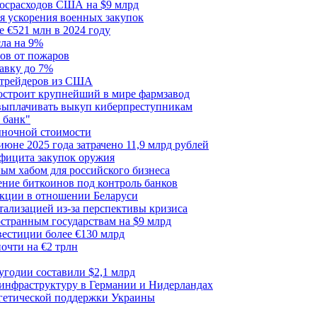
госрасходов США на $9 млрд
я ускорения военных закупок
 €521 млн в 2024 году
сла на 9%
сов от пожаров
авку до 7%
я трейдеров из США
построит крупнейший в мире фармзавод
 выплачивать выкуп киберпреступникам
 банк"
ыночной стоимости
июне 2025 года затрачено 11,9 млрд рублей
ефицита закупок оружия
ым хабом для российского бизнеса
ние биткоинов под контроль банков
акции в отношении Беларуси
тализацией из-за перспективы кризиса
транным государствам на $9 млрд
вестиции более €130 млрд
очти на €2 трлн
лугодии составили $2,1 млрд
 инфраструктуру в Германии и Нидерландах
ргетической поддержки Украины