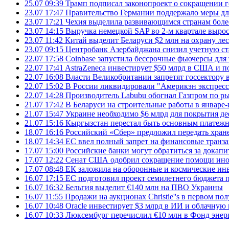
25.07 09:39
Трамп подписал законопроект о сокращении 
23.07 17:47
Правительство Германии поддержало меры дл
23.07 17:21
Чехия выделила развивающимся странам более
23.07 14:15
Выручка немецкой SAP во 2-м квартале выро
23.07 11:42
Китай выделит Беларуси $2 млн на охрану ле
23.07 09:15
Центробанк Азербайджана снизил учетную ст
22.07 17:58
Coinbase запустила бессрочные фьючерсы дл
22.07 17:41
AstraZeneca инвестирует $50 млрд в США и 
22.07 16:08
Власти Великобритании запретят госсектору
22.07 15:02
В России ликвидировали "Америкэн экспресс
22.07 14:28
Производитель Labubu обогнал Газпром по р
21.07 17:42
В Беларуси на строительные работы в январе-
21.07 15:47
Украине необходимо $6 млрд для покрытия д
21.07 15:16
Кыргызстан перестал быть основным платежн
18.07 16:16
Российский «Сбер» предложил передать хране
18.07 14:34
ЕС ввел полный запрет на финансовые транз
17.07 15:00
Российские банки могут обратиться за докапи
17.07 12:22
Сенат США одобрил сокращение помощи инос
17.07 08:48
ЕК заложила на оборонные и космические ин
16.07 17:15
ЕС подготовил проект семилетнего бюджета п
16.07 16:32
Бельгия выделит €140 млн на ПВО Украины
16.07 11:55
Продажи на аукционах Christie''s в первом по
16.07 10:48
Oracle инвестирует $3 млрд в ИИ и облачную
16.07 10:33
Люксембург перечислил €10 млн в Фонд эне