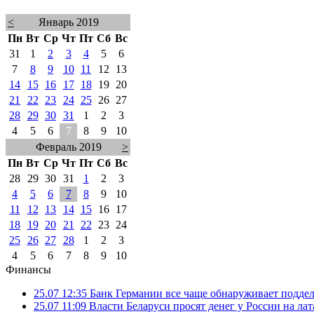
<
Январь 2019
Пн
Вт
Ср
Чт
Пт
Сб
Вс
31
1
2
3
4
5
6
7
8
9
10
11
12
13
14
15
16
17
18
19
20
21
22
23
24
25
26
27
28
29
30
31
1
2
3
4
5
6
7
8
9
10
Февраль 2019
>
Пн
Вт
Ср
Чт
Пт
Сб
Вс
28
29
30
31
1
2
3
4
5
6
7
8
9
10
11
12
13
14
15
16
17
18
19
20
21
22
23
24
25
26
27
28
1
2
3
4
5
6
7
8
9
10
Финансы
25.07 12:35
Банк Германии все чаще обнаруживает подде
25.07 11:09
Власти Беларуси просят денег у России на ла