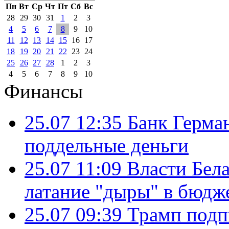
Пн
Вт
Ср
Чт
Пт
Сб
Вс
28
29
30
31
1
2
3
4
5
6
7
8
9
10
11
12
13
14
15
16
17
18
19
20
21
22
23
24
25
26
27
28
1
2
3
4
5
6
7
8
9
10
Финансы
25.07 12:35
Банк Герма
поддельные деньги
25.07 11:09
Власти Бела
латание "дыры" в бюдж
25.07 09:39
Трамп подп