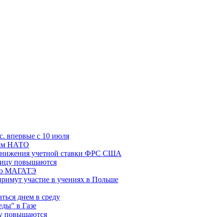
с. впервые с 10 июля
цам НАТО
й снижения учетной ставки ФРС США
ницу повышаются
сию МАГАТЭ
римут участие в учениях в Польше
ться днем в среду
еды" в Газе
ду повышаются