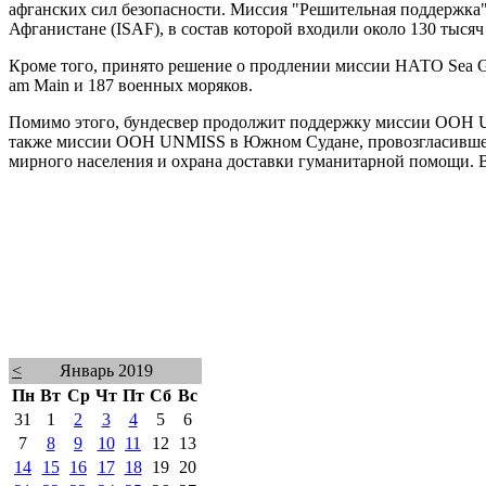
афганских сил безопасности. Миссия "Решительная поддержка
Афганистане (ISAF), в состав которой входили около 130 тыся
Кроме того, принято решение о продлении миссии НАТО Sea Gu
am Main и 187 военных моряков.
Помимо этого, бундесвер продолжит поддержку миссии ООН U
также миссии ООН UNMISS в Южном Судане, провозгласившем 
мирного населения и охрана доставки гуманитарной помощи. В 
<
Январь 2019
Пн
Вт
Ср
Чт
Пт
Сб
Вс
31
1
2
3
4
5
6
7
8
9
10
11
12
13
14
15
16
17
18
19
20