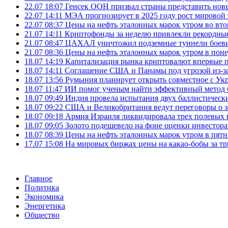
22.07 18:07
Генсек ООН призвал страны представить нов
22.07 14:11
МЭА прогнозирует в 2025 году рост мировой
22.07 08:37
Цены на нефть эталонных марок утром во вт
21.07 14:11
Криптофонды за неделю привлекли рекордные
21.07 08:47
ЦАХАЛ уничтожил подземные туннели боеви
21.07 08:36
Цены на нефть эталонных марок утром в пон
18.07 14:19
Капитализация рынка криптовалют впервые п
18.07 14:11
Соглашение США и Панамы под угрозой из-за
18.07 13:56
Румыния планирует открыть совместное с Ук
18.07 11:47
ИИ помог ученым найти эффективный метод 
18.07 09:49
Индия провела испытания двух баллистически
18.07 09:22
США и Великобритания ведут переговоры о за
18.07 09:18
Армия Израиля ликвидировала трех полевых
18.07 09:05
Золото подешевело на фоне оценки инвесто
18.07 08:39
Цены на нефть эталонных марок утром в пят
17.07 15:08
На мировых биржах цены на какао-бобы за тр
Главное
Политика
Экономика
Энергетика
Общество