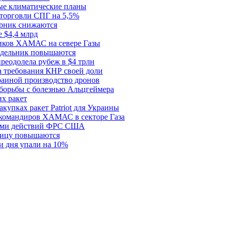
ые климатические планы
 торговли СПГ на 5,5%
орник снижаются
 $4,4 млрд
ков ХАМАС на севере Газы
едельник повышаются
реодолела рубеж в $4 трлн
 требования КНР своей доли
раиной производство дронов
борьбы с болезнью Альцгеймера
х ракет
купках ракет Patriot для Украины
 командиров ХАМАС в секторе Газа
рами действий ФРС США
ницу повышаются
и дня упали на 10%