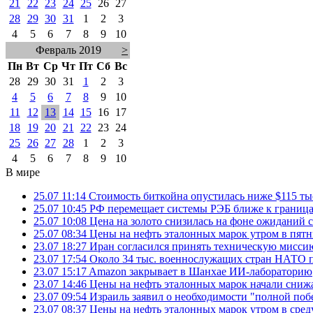
21
22
23
24
25
26
27
28
29
30
31
1
2
3
4
5
6
7
8
9
10
Февраль 2019
>
Пн
Вт
Ср
Чт
Пт
Сб
Вс
28
29
30
31
1
2
3
4
5
6
7
8
9
10
11
12
13
14
15
16
17
18
19
20
21
22
23
24
25
26
27
28
1
2
3
4
5
6
7
8
9
10
В мире
25.07 11:14
Стоимость биткойна опустилась ниже $115 ты
25.07 10:45
РФ перемещает системы РЭБ ближе к грани
25.07 10:08
Цена на золото снизилась на фоне ожидани
25.07 08:34
Цены на нефть эталонных марок утром в пят
23.07 18:27
Иран согласился принять техническую мис
23.07 17:54
Около 34 тыс. военнослужащих стран НАТО п
23.07 15:17
Amazon закрывает в Шанхае ИИ-лабораторию
23.07 14:46
Цены на нефть эталонных марок начали снижа
23.07 09:54
Израиль заявил о необходимости "полной поб
23.07 08:37
Цены на нефть эталонных марок утром в сре