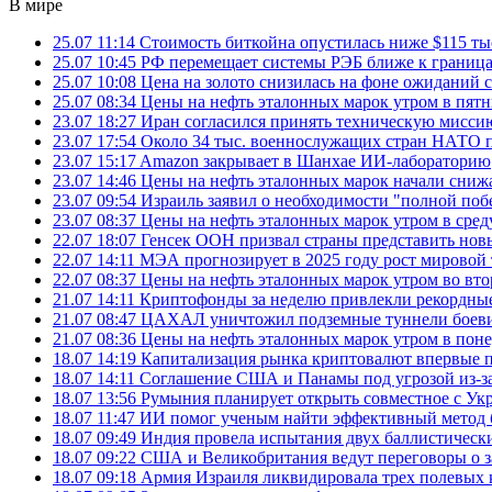
В мире
25.07 11:14
Стоимость биткойна опустилась ниже $115 ты
25.07 10:45
РФ перемещает системы РЭБ ближе к грани
25.07 10:08
Цена на золото снизилась на фоне ожидани
25.07 08:34
Цены на нефть эталонных марок утром в пят
23.07 18:27
Иран согласился принять техническую мис
23.07 17:54
Около 34 тыс. военнослужащих стран НАТО п
23.07 15:17
Amazon закрывает в Шанхае ИИ-лабораторию
23.07 14:46
Цены на нефть эталонных марок начали снижа
23.07 09:54
Израиль заявил о необходимости "полной поб
23.07 08:37
Цены на нефть эталонных марок утром в сре
22.07 18:07
Генсек ООН призвал страны представить нов
22.07 14:11
МЭА прогнозирует в 2025 году рост мировой
22.07 08:37
Цены на нефть эталонных марок утром во вт
21.07 14:11
Криптофонды за неделю привлекли рекордные
21.07 08:47
ЦАХАЛ уничтожил подземные туннели боеви
21.07 08:36
Цены на нефть эталонных марок утром в пон
18.07 14:19
Капитализация рынка криптовалют впервые п
18.07 14:11
Соглашение США и Панамы под угрозой из-за
18.07 13:56
Румыния планирует открыть совместное с Ук
18.07 11:47
ИИ помог ученым найти эффективный метод 
18.07 09:49
Индия провела испытания двух баллистически
18.07 09:22
США и Великобритания ведут переговоры о за
18.07 09:18
Армия Израиля ликвидировала трех полевых