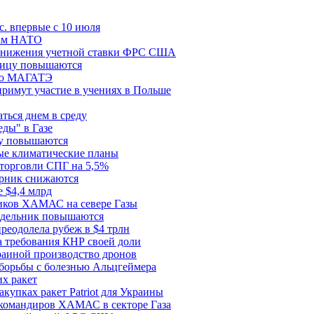
с. впервые с 10 июля
цам НАТО
й снижения учетной ставки ФРС США
ницу повышаются
сию МАГАТЭ
римут участие в учениях в Польше
ться днем в среду
еды" в Газе
ду повышаются
ые климатические планы
 торговли СПГ на 5,5%
орник снижаются
 $4,4 млрд
ков ХАМАС на севере Газы
едельник повышаются
реодолела рубеж в $4 трлн
 требования КНР своей доли
раиной производство дронов
борьбы с болезнью Альцгеймера
х ракет
купках ракет Patriot для Украины
 командиров ХАМАС в секторе Газа