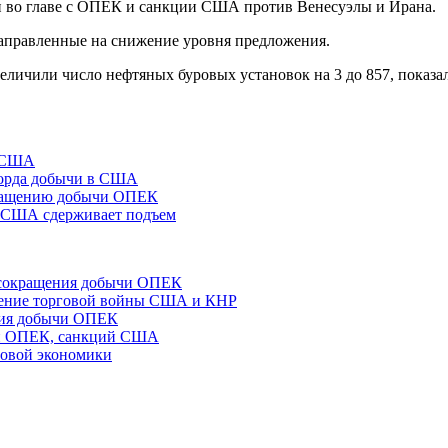
 во главе с ОПЕК и санкции США против Венесуэлы и Ирана.
аправленные на снижение уровня предложения.
личили число нефтяных буровых установок на 3 до 857, показа
а США
корда добычи в США
окращению добычи ОПЕК
 в США сдерживает подъем
е сокращения добычи ОПЕК
ршение торговой войны США и КНР
ния добычи ОПЕК
чи ОПЕК, санкций США
ровой экономики