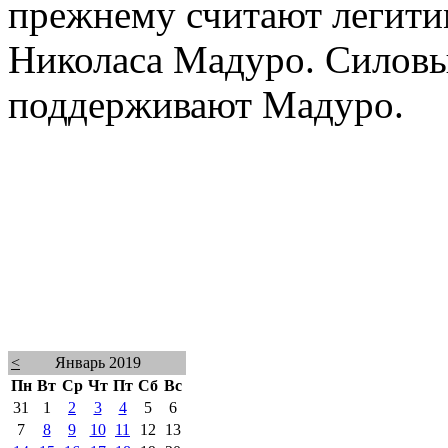
прежнему считают легит
Николаса Мадуро. Силовы
поддерживают Мадуро.
<
Январь 2019
Пн
Вт
Ср
Чт
Пт
Сб
Вс
31
1
2
3
4
5
6
7
8
9
10
11
12
13