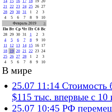
14
15
16
17
18
19
20
21
22
23
24
25
26
27
28
29
30
31
1
2
3
4
5
6
7
8
9
10
Февраль 2019
>
Пн
Вт
Ср
Чт
Пт
Сб
Вс
28
29
30
31
1
2
3
4
5
6
7
8
9
10
11
12
13
14
15
16
17
18
19
20
21
22
23
24
25
26
27
28
1
2
3
4
5
6
7
8
9
10
В мире
25.07 11:14
Стоимость 
$115 тыс. впервые с 10
25.07 10:45
РФ перемещ