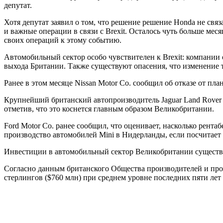
депутат.
Хотя депутат заявил о том, что решение решение Honda не связа
и важные операции в связи с Brexit. Осталось чуть больше м
своих операций к этому событию.
Автомобильный сектор особо чувствителен к Brexit: компани
выхода Британии. Также существуют опасения, что изменение 
Ранее в этом месяце Nissan Motor Co. сообщил об отказе от пла
Крупнейший британский автопроизводитель Jaguar Land Rover (J
отметив, что это коснется главным образом Великобритании.
Ford Motor Co. ранее сообщил, что оценивает, насколько рент
производство автомобилей Mini в Нидерланды, если посчитает
Инвестиции в автомобильный сектор Великобритании существен
Согласно данным британского Общества производителей и прода
стерлингов ($760 млн) при среднем уровне последних пяти ле