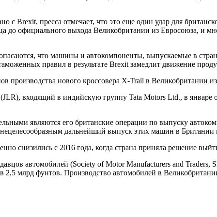
но с Brexit, пресса отмечает, что это еще один удар для британс
есяца до официального выхода Великобритании из Евросоюза, и 
и опасаются, что машины и автокомпоненты, выпускаемые в стра
таможенных правил в результате Brexit замедлит движение про
нов производства нового кроссовера X-Trail в Великобритании из-
LR), входящий в индийскую группу Tata Motors Ltd., в январе о
абельными являются его британские операции по выпуску автоко
 нецелесообразным дальнейший выпуск этих машин в Британии п
но снизились с 2016 года, когда страна приняла решение выйт
вцов автомобилей (Society of Motor Manufacturers and Traders,
т в 2,5 млрд фунтов. Производство автомобилей в Великобритан