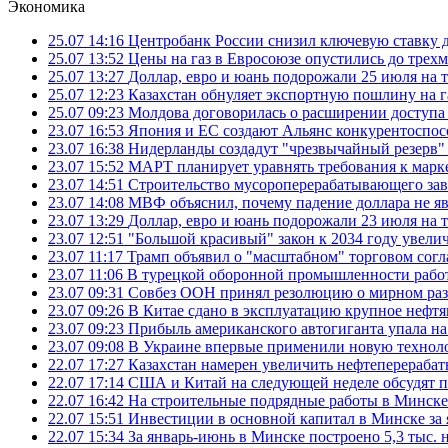
Экономика
25.07 14:16
Центробанк России снизил ключевую ставку 
25.07 13:52
Цены на газ в Евросоюзе опустились до трех
25.07 13:27
Доллар, евро и юань подорожали 25 июля на
25.07 12:23
Казахстан обнуляет экспортную пошлину на 
25.07 09:23
Молдова договорилась о расширении доступа
23.07 16:53
Япония и ЕС создают Альянс конкурентоспос
23.07 16:38
Нидерланды создадут "чрезвычайный резерв" г
23.07 15:52
МАРТ планирует уравнять требования к марк
23.07 14:51
Строительство мусороперерабатывающего зав
23.07 14:08
МВФ объяснил, почему падение доллара не яв
23.07 13:29
Доллар, евро и юань подорожали 23 июля на
23.07 12:51
"Большой красивый" закон к 2034 году увел
23.07 11:17
Трамп объявил о "масштабном" торговом сог
23.07 11:06
В турецкой оборонной промышленности работ
23.07 09:31
Совбез ООН принял резолюцию о мирном ра
23.07 09:26
В Китае сдано в эксплуатацию крупное нефтя
23.07 09:23
Прибыль американского автогиганта упала на
23.07 09:08
В Украине впервые применили новую технол
22.07 17:27
Казахстан намерен увеличить нефтеперерабат
22.07 17:14
США и Китай на следующей неделе обсудят п
22.07 16:42
На строительные подрядные работы в Минске 
22.07 15:51
Инвестиции в основной капитал в Минске за 
22.07 15:34
За январь-июнь в Минске построено 5,3 тыс. 