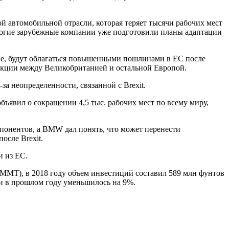
кой автомобильной отрасли, которая теряет тысячи рабочих мест
многие зарубежные компании уже подготовили планы адаптации
не, будут облагаться повышенными пошлинами в ЕС после
дукции между Великобританией и остальной Европой.
за неопределенности, связанной с Brexit.
бъявил о сокращении 4,5 тыс. рабочих мест по всему миру,
мпонентов, а BMW дал понять, что может перенести
осле Brexit.
и из ЕС.
 SMMT), в 2018 году объем инвестиций составил 589 млн фунтов
ии в прошлом году уменьшилось на 9%.