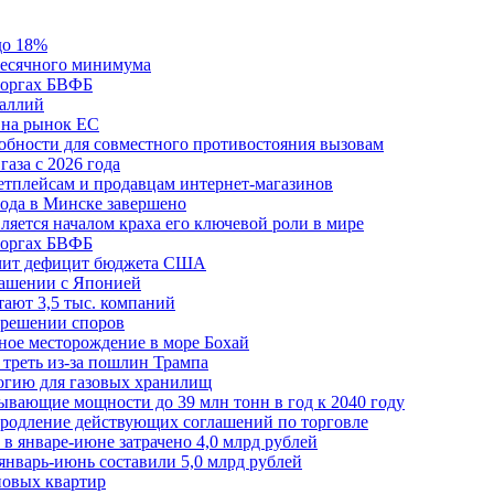
до 18%
месячного минимума
 торгах БВФБ
галлий
 на рынок ЕС
обности для совместного противостояния вызовам
аза с 2026 года
етплейсам и продавцам интернет-магазинов
ода в Минске завершено
ляется началом краха его ключевой роли в мире
 торгах БВФБ
ичит дефицит бюджета США
лашении с Японией
ают 3,5 тыс. компаний
зрешении споров
ное месторождение в море Бохай
 треть из-за пошлин Трампа
огию для газовых хранилищ
ывающие мощности до 39 млн тонн в год к 2040 году
родление действующих соглашений по торговле
в январе-июне затрачено 4,0 млрд рублей
январь-июнь составили 5,0 млрд рублей
новых квартир