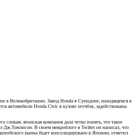
ие в Великобритании. Завод Honda в Суиндоне, находящемся в
ся автомобили Honda Civic в кузове хетчбэк, задействованы
словам, японская компания дала четко понять, что такое
ил Дж.Томлисон. В своем микроблоге в Twitter он написал, что
вропейского рынка будет консолидировано в Японии, отметил