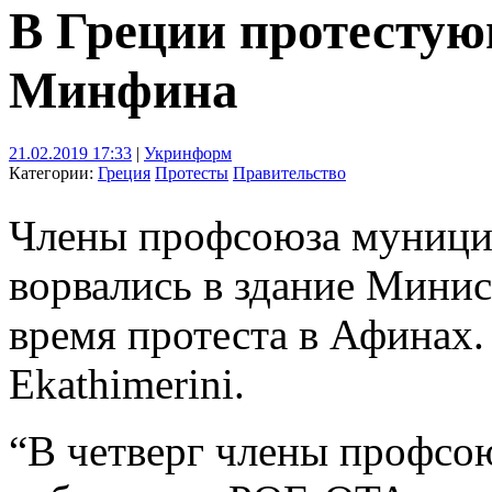
В Греции протестую
Минфина
21.02.2019 17:33
|
Укринформ
Категории:
Греция
Протесты
Правительство
Члены профсоюза муници
ворвались в здание Минис
время протеста в Афинах.
Ekathimerini.
“В четверг члены профс