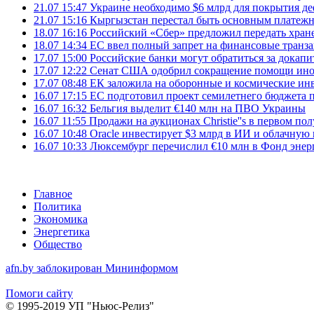
21.07 15:47
Украине необходимо $6 млрд для покрытия д
21.07 15:16
Кыргызстан перестал быть основным платежн
18.07 16:16
Российский «Сбер» предложил передать хране
18.07 14:34
ЕС ввел полный запрет на финансовые транз
17.07 15:00
Российские банки могут обратиться за докапи
17.07 12:22
Сенат США одобрил сокращение помощи инос
17.07 08:48
ЕК заложила на оборонные и космические ин
16.07 17:15
ЕС подготовил проект семилетнего бюджета п
16.07 16:32
Бельгия выделит €140 млн на ПВО Украины
16.07 11:55
Продажи на аукционах Christie''s в первом по
16.07 10:48
Oracle инвестирует $3 млрд в ИИ и облачную
16.07 10:33
Люксембург перечислил €10 млн в Фонд эне
Главное
Политика
Экономика
Энергетика
Общество
afn.by заблокирован Мининформом
Помоги сайту
© 1995-2019 УП "Ньюс-Релиз"