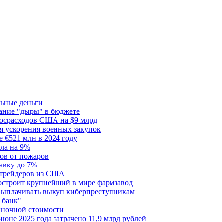
льные деньги
тание "дыры" в бюджете
госрасходов США на $9 млрд
я ускорения военных закупок
 €521 млн в 2024 году
сла на 9%
сов от пожаров
авку до 7%
я трейдеров из США
построит крупнейший в мире фармзавод
 выплачивать выкуп киберпреступникам
 банк"
ыночной стоимости
июне 2025 года затрачено 11,9 млрд рублей