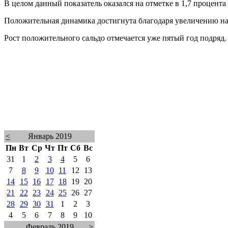
В целом данный показатель оказался на отметке в 1,7 процент
Положительная динамика достигнута благодаря увеличению на
Рост положительного сальдо отмечается уже пятый год подряд. 
<
Январь 2019
Пн
Вт
Ср
Чт
Пт
Сб
Вс
31
1
2
3
4
5
6
7
8
9
10
11
12
13
14
15
16
17
18
19
20
21
22
23
24
25
26
27
28
29
30
31
1
2
3
4
5
6
7
8
9
10
Февраль 2019
>