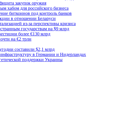
ефицита закупок оружия
ым хабом для российского бизнеса
ние биткоинов под контроль банков
акции в отношении Беларуси
тализацией из-за перспективы кризиса
транным государствам на $9 млрд
вестиции более €130 млрд
очти на €2 трлн
лугодии составили $2,1 млрд
 инфраструктуру в Германии и Нидерландах
ргетической поддержки Украины