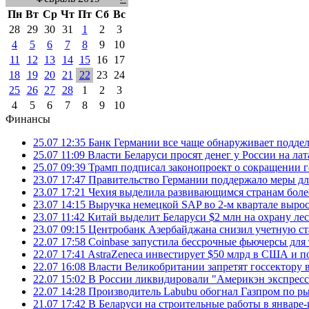
Пн
Вт
Ср
Чт
Пт
Сб
Вс
28
29
30
31
1
2
3
4
5
6
7
8
9
10
11
12
13
14
15
16
17
18
19
20
21
22
23
24
25
26
27
28
1
2
3
4
5
6
7
8
9
10
Финансы
25.07 12:35
Банк Германии все чаще обнаруживает подде
25.07 11:09
Власти Беларуси просят денег у России на ла
25.07 09:39
Трамп подписал законопроект о сокращении 
23.07 17:47
Правительство Германии поддержало меры дл
23.07 17:21
Чехия выделила развивающимся странам более
23.07 14:15
Выручка немецкой SAP во 2-м квартале выро
23.07 11:42
Китай выделит Беларуси $2 млн на охрану ле
23.07 09:15
Центробанк Азербайджана снизил учетную ст
22.07 17:58
Coinbase запустила бессрочные фьючерсы дл
22.07 17:41
AstraZeneca инвестирует $50 млрд в США и 
22.07 16:08
Власти Великобритании запретят госсектору
22.07 15:02
В России ликвидировали "Америкэн экспресс
22.07 14:28
Производитель Labubu обогнал Газпром по р
21.07 17:42
В Беларуси на строительные работы в январе-