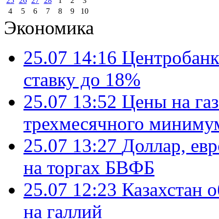
25
26
27
28
1
2
3
4
5
6
7
8
9
10
Экономика
25.07 14:16
Центробанк
ставку до 18%
25.07 13:52
Цены на газ
трехмесячного миниму
25.07 13:27
Доллар, ев
на торгах БВФБ
25.07 12:23
Казахстан 
на галлий