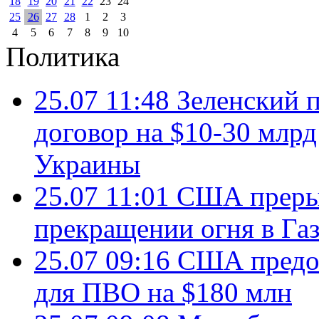
18
19
20
21
22
23
24
25
26
27
28
1
2
3
4
5
6
7
8
9
10
Политика
25.07 11:48
Зеленский п
договор на $10-30 млр
Украины
25.07 11:01
США преры
прекращении огня в Газ
25.07 09:16
США предос
для ПВО на $180 млн