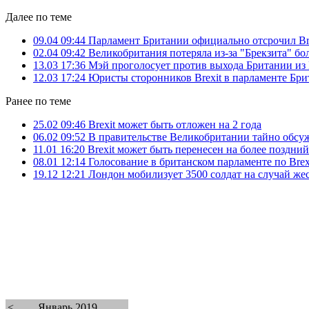
Далее по теме
09.04 09:44
Парламент Британии официально отсрочил Br
02.04 09:42
Великобритания потеряла из-за "Брекзита" бо
13.03 17:36
Мэй проголосует против выхода Британии из 
12.03 17:24
Юристы сторонников Brexit в парламенте Бр
Ранее по теме
25.02 09:46
Brexit может быть отложен на 2 года
06.02 09:52
В правительстве Великобритании тайно обсуж
11.01 16:20
Brexit может быть перенесен на более поздний
08.01 12:14
Голосование в британском парламенте по Brex
19.12 12:21
Лондон мобилизует 3500 солдат на случай жес
<
Январь 2019