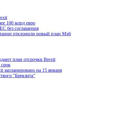
exit
лее 100 млрд евро
ЕС без соглашения
итании отклонили новый план Мэй
дают план отсрочки Brexit
 срок
it запланировано на 15 января
ткого "Брекзита"