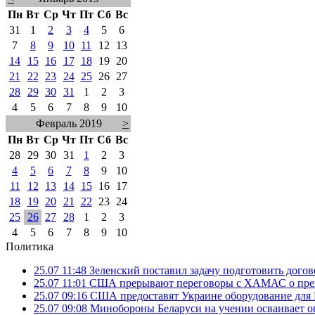
Пн
Вт
Ср
Чт
Пт
Сб
Вс
31
1
2
3
4
5
6
7
8
9
10
11
12
13
14
15
16
17
18
19
20
21
22
23
24
25
26
27
28
29
30
31
1
2
3
4
5
6
7
8
9
10
Февраль 2019
>
Пн
Вт
Ср
Чт
Пт
Сб
Вс
28
29
30
31
1
2
3
4
5
6
7
8
9
10
11
12
13
14
15
16
17
18
19
20
21
22
23
24
25
26
27
28
1
2
3
4
5
6
7
8
9
10
Политика
25.07 11:48
Зеленский поставил задачу подготовить дого
25.07 11:01
США прерывают переговоры с ХАМАС о прек
25.07 09:16
США предоставят Украине оборудование для
25.07 09:08
Минобороны Беларуси на учении осваивает о