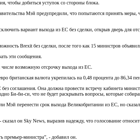
ния, чтобы добиться уступок со стороны блока.
вительства Мэй предупредили, что попытаются принять меры, чт
ючить вариант выхода из ЕС без сделки, открыв дверь для отсро
ожность Brexit без сделки, после того как 15 министров объявил
ать эти сообщения.
 числе возможную отсрочку выхода из ЕС.
евро британская валюта укрепилась на 0,48 процента до 86,34 пен
 без соглашения. Она должна провести встречу кабинета министр
адио Би-би-си, что не будет раскрывать вопросы, которые собир
 ли Мэй перенести срок выхода Великобритании из ЕС, но сказал
 сказал он Sky News, выразив надежду, что голосование относи
ь премьер-министра”, - добавил он.