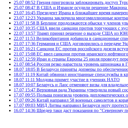
25.07 08:52
Греция пригрозила заблокировать доступ Ту
25.07 08:47
В США и Израиле осудили решение Макрона 
23.07 16:45
Президент Ирана в ближайшее время намерен 
23.07 12:23
Украина заключила многомиллионные контрак
23.07 11:58
В Берлине продолжаются обыски у членов ул
23.07 10:35
США ввели санкции против торгующих с хус
22.07 13:57
Трамп принял решение о выходе США из 
22.07 11:53
Великобритания добавила в санкционные спис
21.07 17:36
Германия и США договорились о передаче Укра
21.07 16:21
Санкции ЕС против российского дизеля вступя
21.07 15:08
ЕС ввел санкции против иранского нефтяного 
21.07 12:59
Иран и страны Европы 25 июля проведут пер
21.07 08:54
Россия резко нарастила уровень шпионажа в 
18.07 18:05
В Беларуси приняты допмеры по обеспечению
18.07 11:19
Китай обвинил иностранные спецслужбы в кр
18.07 11:11
Молдова примет участие в учениях НАТО
18.07 10:07
Беларусь и Лаос отменяют визы для владельц
17.07 15:47
Верховная рада Украины утвердила новый сос
17.07 09:55
Польша понизила уровень дипломатических 
17.07 09:26
Китай направил 58 военных самолетов и кора
17.07 09:03
МИД Литвы направил Беларуси ноту протеста 
16.07 14:36
Шредер таки даст показания по "Северному п