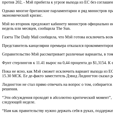
против 202, - Мэй прибегла к угрозе выхода из ЕС без соглаше
Однако многие британские парламентарии и ряд министров пра
экономический кризис.
Мэй во вторник предложит кабинету министров официально искл
недель или месяцев, сообщила The Sun.
Газета The Daily Mail сообщила, что Мэй готова исключить возм
Представитель канцелярии премьера отказался прокомментиров
Gправительство Мэй рассматривает различные варианты, в том
Фунт стерлингов к 11.41 вырос на 0,44 процента до $1,3154. К 
Пока не ясно, как Мэй сможет исключить вариант выхода из ЕС
15.30 МСК. Ее де-факто заместитель Дэвид Лидингтон сказал р
Лидингтон не стал прямо отвечать на вопрос о том, собирается
решения.
“Эти обсуждения проходят в абсолютно критический момент”, -
следующей неделе.
“Нам как правительству нужно держать себя в руках, поддержат