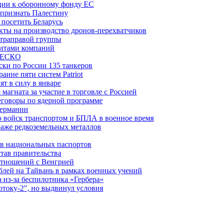
рции к оборонному фонду ЕС
признать Палестину
посетить Беларусь
ты на производство дронов-перехватчиков
ьтраправой группы
итами компаний
ЮНЕСКО
ки по России 135 танкеров
ине пяти систем Patriot
т в силу в январе
магната за участие в торговле с Россией
еговоры по ядерной программе
Германии
 войск транспортом и БПЛА в военное время
аже редкоземельных металлов
ев национальных паспортов
тав правительства
отношений с Венгрией
блей на Тайвань в рамках военных учений
из-за беспилотника «Гербера»
отоку-2", но выдвинул условия